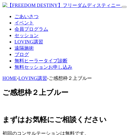
ごあいさつ
イベント
会員プログラム
セッション
LOVING講習
遠隔施術
ブログ
無料
ヒーラータイプ診断
無料セッションお申し込み
HOME
›
LOVING講習
›
ご感想枠２上ブルー
ご感想枠２上ブルー
まずはお気軽にご相談ください
初回のコンサルテーションは無料です。