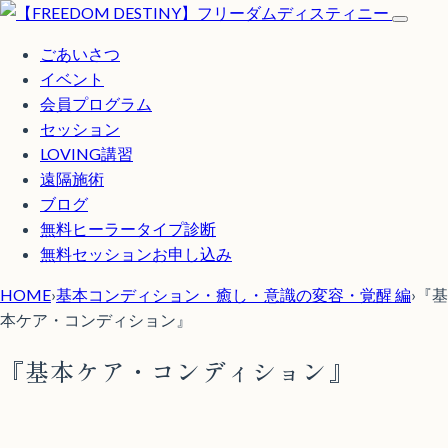
ごあいさつ
イベント
会員プログラム
セッション
LOVING講習
遠隔施術
ブログ
無料
ヒーラータイプ診断
無料セッションお申し込み
HOME
›
基本コンディション・癒し・意識の変容・覚醒 編
›
『基
本ケア・コンディション』
『基本ケア・コンディション』