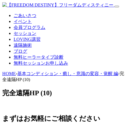
ごあいさつ
イベント
会員プログラム
セッション
LOVING講習
遠隔施術
ブログ
無料
ヒーラータイプ診断
無料セッションお申し込み
HOME
›
基本コンディション・癒し・意識の変容・覚醒 編
›
完
全遠隔HP (10)
完全遠隔HP (10)
まずはお気軽にご相談ください