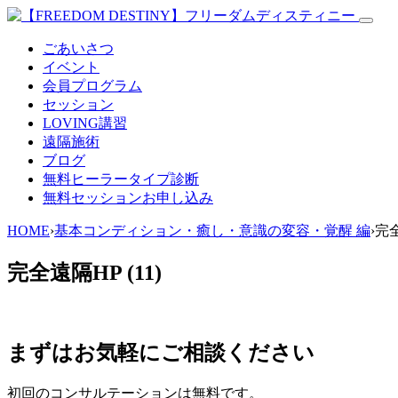
ごあいさつ
イベント
会員プログラム
セッション
LOVING講習
遠隔施術
ブログ
無料
ヒーラータイプ診断
無料セッションお申し込み
HOME
›
基本コンディション・癒し・意識の変容・覚醒 編
›
完全
完全遠隔HP (11)
まずはお気軽にご相談ください
初回のコンサルテーションは無料です。