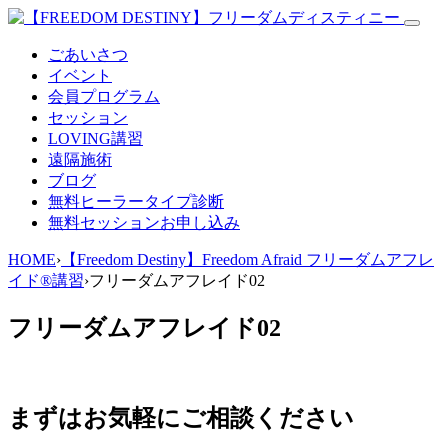
ごあいさつ
イベント
会員プログラム
セッション
LOVING講習
遠隔施術
ブログ
無料
ヒーラータイプ診断
無料セッションお申し込み
HOME
›
【Freedom Destiny】Freedom Afraid フリーダムアフレ
イド®講習
›
フリーダムアフレイド02
フリーダムアフレイド02
まずはお気軽にご相談ください