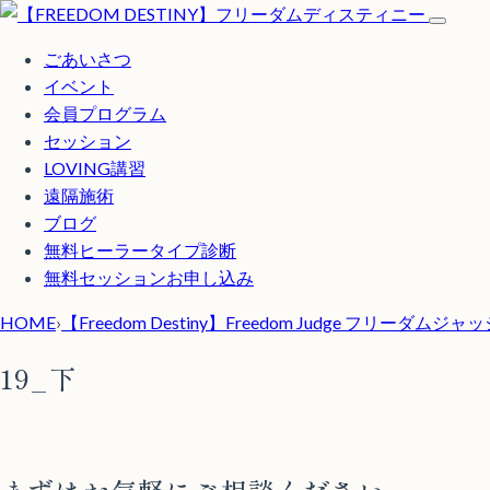
ごあいさつ
イベント
会員プログラム
セッション
LOVING講習
遠隔施術
ブログ
無料
ヒーラータイプ診断
無料セッションお申し込み
HOME
›
【Freedom Destiny】Freedom Judge フリーダムジ
19_下