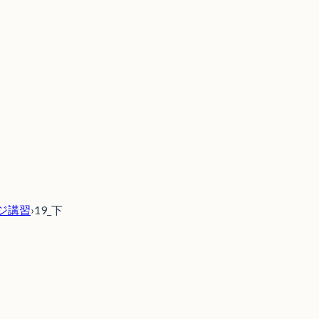
ャッジ講習
›
19_下