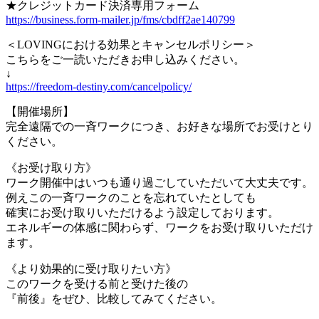
★クレジットカード決済専用フォーム
https://business.form-mailer.jp/fms/cbdff2ae140799
＜LOVINGにおける効果とキャンセルポリシー＞
こちらをご一読いただきお申し込みください。
↓
https://freedom-destiny.com/cancelpolicy/
【開催場所】
完全遠隔での一斉ワークにつき、お好きな場所でお受けとり
ください。
《お受け取り方》
ワーク開催中はいつも通り過ごしていただいて大丈夫です。
例えこの一斉ワークのことを忘れていたとしても
確実にお受け取りいただけるよう設定しております。
エネルギーの体感に関わらず、ワークをお受け取りいただけ
ます。
《より効果的に受け取りたい方》
このワークを受ける前と受けた後の
『前後』をぜひ、比較してみてください。