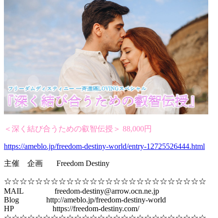
＜深く結び合うための叡智伝授＞ 88,000円
https://ameblo.jp/freedom-destiny-world/entry-12725526444.html
主催 企画 Freedom Destiny
☆☆☆☆☆☆☆☆☆☆☆☆☆☆☆☆☆☆☆☆☆☆☆☆☆☆
MAIL freedom-destiny@arrow.ocn.ne.jp
Blog http://ameblo.jp/freedom-destiny-world
HP https://freedom-destiny.com/
☆☆☆☆☆☆☆☆☆☆☆☆☆☆☆☆☆☆☆☆☆☆☆☆☆☆