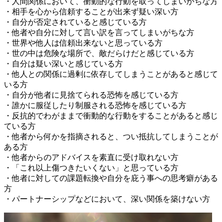
・人間関係において、衝動的な行動を取ってしまいがちな方
・相手を心から信頼することが出来ず疑い深い方
・自分が否定されていると感じている方
・他者や自分に対して言い訳を言ってしまいがちな方
・世界や他人は信頼出来ないと思っている方
・世の中は危険な場所で、敵だらけだと感じている方
・自分は疑い深いと感じている方
・他人との関係に過剰に依存してしまうことがあると感じて
いる方
・自分が他者に見捨てられる恐怖を感じている方
・誰かに服従したり制服される恐怖を感じている方
・反抗的でわがままで衝動的な行動をすることがあると感じ
ている方
・他者から何かを指摘されると、つい抵抗してしまうことが
ある方
・他者からのアドバイスを素直に受け取れない方
・「これ以上傷つきたいくない」と思っている方
・他者に対しての課題転換や自分を庇う事への思考癖がある
方
・パートナーシップなどにおいて、深い関係を築けない方