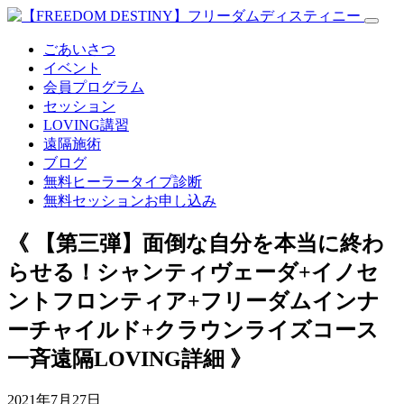
ごあいさつ
イベント
会員プログラム
セッション
LOVING講習
遠隔施術
ブログ
無料
ヒーラータイプ診断
無料セッションお申し込み
《 【第三弾】面倒な自分を本当に終わ
らせる！シャンティヴェーダ+イノセ
ントフロンティア+フリーダムインナ
ーチャイルド+クラウンライズコース
一斉遠隔LOVING詳細 》
2021年7月27日