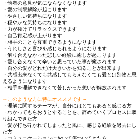
・他者の意見が気にならなくなります
・愛の制限解除が起こります
・やさしい気持ちになります
・穏やかな気持ちになります
・力が抜けてリラックスできます
・自己肯定感が上がります
・相手のことを尊重できるようになります
・うれしさと喜びを感じられるようになります
・解り合えなかった悲しい経験に癒しが起こります
・愛し合えなくて辛いと思っていた事が癒されます
・自分の愛がどれだけ大きいかを知ることが出来ます
・共感出来なくても共感してもらえなくても愛とは別物と思
えるようになります
・相手を理解できなくて苦しかった想いが解放されます
～このような方に特にオススメです～
・理解に関するテーマが、自分にはとてもあると感じる方
・わかってもらおうとすることを、辞めていくプロセスに取
り組んできた方
・愛が打ち砕かれてしまったと風に、感じる経験を過去にし
た方
・コミュニケーションにおいて傷ついてきた方