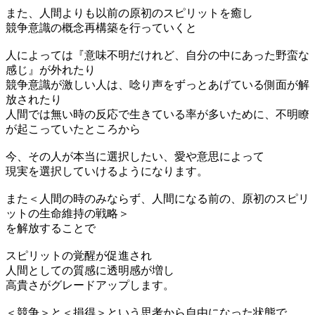
また、人間よりも以前の原初のスピリットを癒し
競争意識の概念再構築を行っていくと
人によっては『意味不明だけれど、自分の中にあった野蛮な
感じ』が外れたり
競争意識が激しい人は、唸り声をずっとあげている側面が解
放されたり
人間では無い時の反応で生きている率が多いために、不明瞭
が起こっていたところから
今、その人が本当に選択したい、愛や意思によって
現実を選択していけるようになります。
また＜人間の時のみならず、人間になる前の、原初のスピリ
ットの生命維持の戦略＞
を解放することで
スピリットの覚醒が促進され
人間としての質感に透明感が増し
高貴さがグレードアップします。
＜競争＞と＜損得＞という思考から自由になった状態で