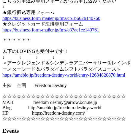
こちらの申込み専用フォームからお申し込みください
↓
★銀行振込専用フォーム
https://business.form-mailer.jp/fms/cb1b662b140760
★クレジットカード決済専用フォーム
https://business.form-mailer.jp/fms/c87ae1ee140761
＊＊＊＊＊＊
以下のLOVINGも受付中です！
↓ ↓ ↓ ↓
＜アークレジェンド＆シンデレラアニバーサリー＆レインボ
ースターシード＆パラダイムシフトパラダイスコース＞
https://ameblo.jp/freedom-destiny-world/entry-12684820870.html
主催 企画 Freedom Destiny
☆☆☆☆☆☆☆☆☆☆☆☆☆☆☆☆☆☆☆☆☆☆☆☆☆☆
MAIL freedom-destiny@arrow.ocn.ne.jp
Blog http://ameblo.jp/freedom-destiny-world
HP https://freedom-destiny.com/
☆☆☆☆☆☆☆☆☆☆☆☆☆☆☆☆☆☆☆☆☆☆☆☆☆☆
Events