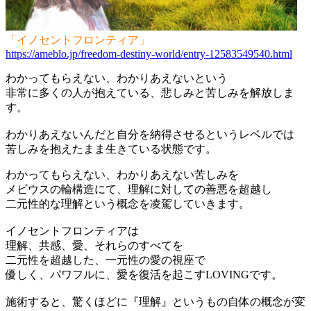
「イノセントフロンティア」
https://ameblo.jp/freedom-destiny-world/entry-12583549540.html
わかってもらえない、わかりあえないという
非常に多くの人が抱えている、悲しみと苦しみを解放しま
す。
わかりあえないんだと自分を納得させるというレベルでは
苦しみを抱えたまま生きている状態です。
わかってもらえない、わかりあえない苦しみを
メビウスの輪構造にて、理解に対しての善悪を超越し
二元性的な理解という概念を凌駕していきます。
イノセントフロンティアは
理解、共感、愛、それらのすべてを
二元性を超越した、一元性の愛の視座で
優しく、パワフルに、愛を復活を起こすLOVINGです。
施術すると、驚くほどに『理解』というもの自体の概念が変