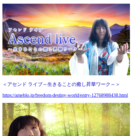
＜アセンド ライブ～生きることの癒し昇華ワーク～＞
https://ameblo.jp/freedom-destiny-world/entry-12768988438.html