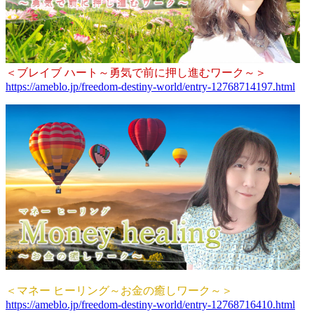
＜ブレイブ ハート～勇気で前に押し進むワーク～＞
https://ameblo.jp/freedom-destiny-world/entry-12768714197.html
＜マネー ヒーリング～お金の癒しワーク～＞
https://ameblo.jp/freedom-destiny-world/entry-12768716410.html