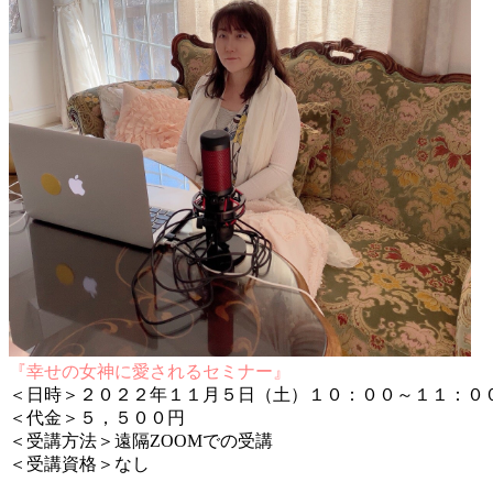
『幸せの女神に愛されるセミナー』
＜日時＞２０２２年１１月５日（土）１０：００～１１：０
＜代金＞５，５００円
＜受講方法＞遠隔ZOOMでの受講
＜受講資格＞なし