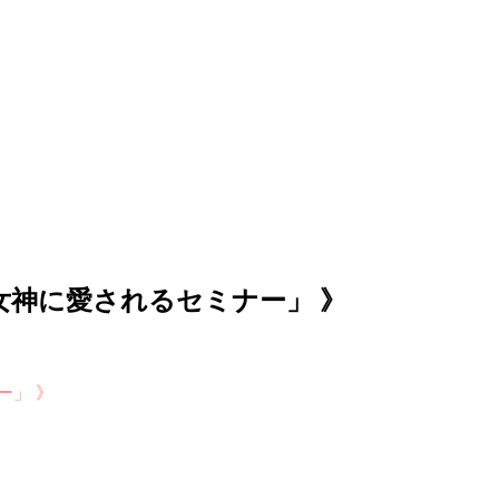
女神に愛されるセミナー」 》
ー」 》