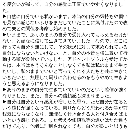
る度合いが減って、自分の感覚に正直でいやすくなりまし
た。
▶自然に自分でいる私がいます。本当の自分の気持ちや願い
を見ない感じないふりをまだしていたことに気付けたので改
めて夫との関係を考察し始めました。
▶いままで、ありのままの自分で受け入れてもらえるわけが
ない。と頑なに信じて生きてきていました。なので、どこに
行っても自分を無にして、その状況に対して求められている
自分にならないといけない、と、自分の本音を横に置いて行
動する癖が染付いていました。アドベントソウルを受けてか
らは、本当はもうそんなことしなくても私は私のままで生き
たいし、私のままでいいと言ってくれる人たちと共に生きて
いきたいと、無理して周りに合わせるのをもうやめて生きよ
うと思えるようになりました。
▶ありのままの自分で生きていていいのだという確信が強く
なりました。また、自分への信頼感も深まりました。
▶自分は自分という感覚が増したと思う。ただ自分が在ると
いう感じが強くなっている。周りからどう思われるか等が前
程気にならなくなり、無理なく付き合える人と付き合えばよ
いという感じである。また考えや価値観等の違いはただ違う
だけであり、他者に理解されなくても、自分が良いと思うも