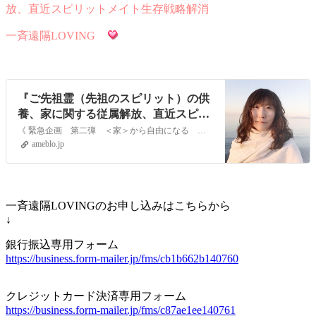
放、直近スピリットメイト生存戦略解消
一斉遠隔LOVING
『ご先祖霊（先祖のスピリット）の供
養、家に関する従属解放、直近スピリ
ットメイト生存戦略解消』
《 緊急企画 第二弾 ＜家＞から自由になる ご先祖霊（先祖のスピリット）の供養、家に関する従属解放、直近スピリットメイト生存戦略解消 》緊急規格第二弾としては…
ameblo.jp
一斉遠隔LOVINGのお申し込みはこちらから
↓
銀行振込専用フォーム
https://business.form-mailer.jp/fms/cb1b662b140760
クレジットカード決済専用フォーム
https://business.form-mailer.jp/fms/c87ae1ee140761