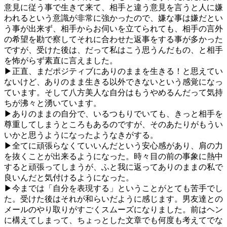
意見に従う事で生きて来て、相手と違う意見を言うと人に嫌
われるという意識が非常に強かったので、嫌な事は嫌だとい
う事が出来ず、相手からお伺いを立てられても、相手の言外
の希望を勘で察してそれに合わせた返事をする事が多かった
ですが、受けた後は、だって私はこう思うんだもの、と相手
を怖がらず素直に言えました。
▶正直、まだポジティブにありのままを生きる！と思えてい
ないけど、ありのまま生きる以外できないという感覚になっ
ています。そして八方美人な自分はもうやめるんだって気持
ちが沸々と湧いています。
▶ありのままの自分で、いるつもりでいても、きっと相手を
尊重してしまうところもあるのですが、そのあたりがもうい
いかと思うようになったようなきがする。
▶全てに頑張らなくていいんだという安心感があり、肩の力
を抜くことが出来るようになった。時々目の前の事象に熱中
すると頑張ってしまうが、ふと我に返ってありのままの私で
良いんだと気付けるようになった。
▶今までは「自分を表現する」ということがとても苦手でし
た。受けた後はそれが和らいだように感じます。男友達との
メールのやり取りがすごくスムーズになりました。前はヘン
に構えてしまって、ちょっとした文章でも何度も考えてでな