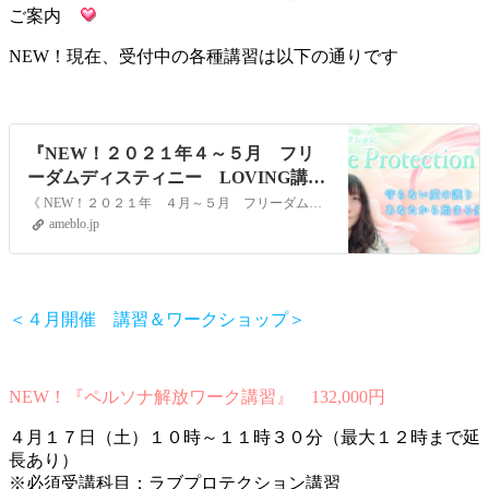
ご案内
NEW！現在、受付中の各種講習は以下の通りです
『NEW！２０２１年４～５月 フリ
ーダムディスティニー LOVING講習
ワークショップのご案内』
《 NEW！２０２１年 ４月～５月 フリーダムディスティニー LOVING講習 ワークショップのご案内 》春分を過ぎて一気に春めいてきました。昨年は、魂の覚醒…
ameblo.jp
＜４月開催 講習＆ワークショップ＞
NEW！『ペルソナ解放ワーク講習』 132,000円
４月１７日（土）１０時～１１時３０分（最大１２時まで延
長あり）
※必須受講科目：ラブプロテクション講習