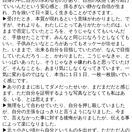
自身の中に自分の求めるものがあり、自然の状態であり続け
ていいんだという安心感と、揺るぎない静かな自信が生ま
れ、力を抜いて日々楽しく生きることができてます。
▶受けたとき、本質が現れるという意味がわかりました。で
すが、それよりも、わたしにとってありがたかったのは、い
ままで否定していたところを、そうじゃなくてもいいんだ
と、手放せたことです。みんなと同じになろうとしなくても
いい、子供みたいなところがあってもオッケーが出せまし
た。いままで、出来る自分を目指していたのが、なんで目指
していたんだろう…と、かわりました。こうじゃなきゃ、と
いっぱいあったし、そうじゃなきゃ嫌われると思っていたけ
ど、そんなことも、あまり気にしなくなってきています。一
気に変わるのではなく、本当に１日１日、一枚一枚脱いでい
く感じです。
▶ありのままに出してダメだったせいか、まだまだだと感じ
ます。ただ自分を証明するような写真などなくても私はあ
る、いる、とは思えます。
▶無理をして合わせていたり、自分を押し殺していました
が、自分の主張をはっきりと言うようになりました。今ま
で、言えなかった事に対する後悔がありましたが、伝える事
によって楽になりました。
▶元々小さい頃から自分というものを出せず、ただただ人の