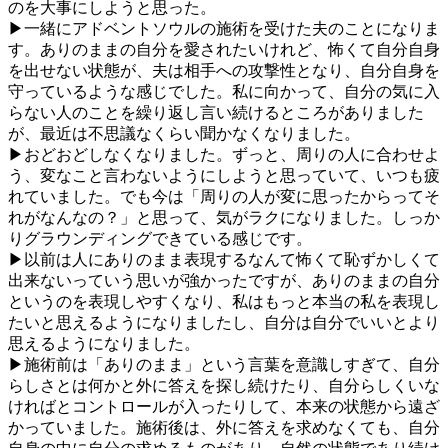
のを大事にしようと思った。
▶一緒にアドベントソウルの施術を受けた夫のことになりま
す。ありのままの自分を愛されたいけれど、怖くて自分自身
を出せない状態が、夫は相手への攻撃性となり、自分自身を
守っているような感じでした。私に向かって、自分の気に入
らない人のことを繰り返し言い続けるところがありました
が、最近は不思議なくらい聞かなくなりました。
▶おどおどしなくなりました。ずっと、周りの人に合わせよ
う、変なこと言わないようにしようと思っていて、いつも疲
れていました。でも今は「周りの人が変に思ったからってそ
れがなんなの？」と思って、気がラクになりました。しっか
りグラウンディングできている感じです。
▶以前は人にありのまま表現するなんて怖くて恥ずかしくて
出来ないっていう思いが強かったですが、ありのままの自分
というのを表現しやすくなり、私はもっと本当の私を表現し
たいと思えるようになりましたし、自分は自分でいいとより
思えるようになりました。
▶施術前は「ありのまま」という言葉を意識しすぎて、自分
らしさとは何かと外に答えを探し続けたり、自分らしくいな
ければとコントロールが入ったりして、本来の状態から遠ざ
かっていました。施術後は、外に答えを求めなくても、自分