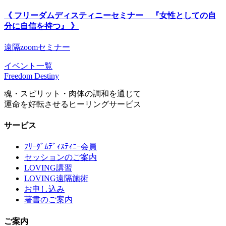
《 フリーダムディスティニーセミナー 『女性としての自
分に自信を持つ』 》
遠隔zoomセミナー
イベント一覧
Freedom Destiny
魂・スピリット・肉体の調和を通じて
運命を好転させるヒーリングサービス
サービス
ﾌﾘｰﾀﾞﾑﾃﾞｨｽﾃｨﾆｰ会員
セッションのご案内
LOVING講習
LOVING遠隔施術
お申し込み
著書のご案内
ご案内