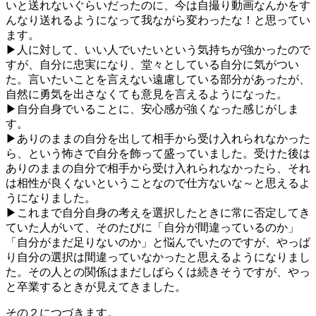
いと送れないぐらいだったのに、今は自撮り動画なんかをす
んなり送れるようになって我ながら変わったな！と思ってい
ます。
▶人に対して、いい人でいたいという気持ちが強かったので
すが、自分に忠実になり、堂々としている自分に気がつい
た。言いたいことを言えない遠慮している部分があったが、
自然に勇気を出さなくても意見を言えるようになった。
▶自分自身でいることに、安心感が強くなった感じがしま
す。
▶ありのままの自分を出して相手から受け入れられなかった
ら、という怖さで自分を飾って盛っていました。受けた後は
ありのままの自分で相手から受け入れられなかったら、それ
は相性が良くないということなので仕方ないな～と思えるよ
うになりました。
▶これまで自分自身の考えを選択したときに常に否定してき
ていた人がいて、そのたびに「自分が間違っているのか」
「自分がまだ足りないのか」と悩んでいたのですが、やっぱ
り自分の選択は間違っていなかったと思えるようになりまし
た。その人との関係はまだしばらくは続きそうですが、やっ
と卒業するときが見えてきました。
その２につづきます。