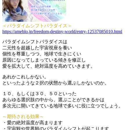
＜パラダイムシフトパラダイス＞
https://ameblo.jp/freedom-destiny-world/entry-12537085010.html
パラダイムシフトパラダイスは
二元性を超越した宇宙視座を養い
個性を尊重しつつ、地球で生きにくい
原因になってしまっている傾きを修正し
愛を拡大して、絶対温度を高めていきます。
あれかこれしかない。
といったような２択の状態から選ぶしかないのか。
１０、もしくは３０、５０といった
あらゆる選択肢の中から、選ぶことができるかは
多次元に開いてきている地球で多いに役に立つでしょう。
～期待される効果～
・愛の絶対温度が高まります
・宇宙観や世界観のパラダイムシフトが起こります