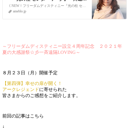
LOVING 》』
《 NEW！フリーダムディスティニー『光の柱 センターワーク』一斉遠隔LOVING 》 心も身体もズレたりブレていると不安感でいっぱいになり本来の力を発揮する…
ameblo.jp
～フリーダムディスティニー設立４周年記念 ２０２１年
夏の大感謝祭☆彡一斉遠隔LOVING～
８月２３日（月）開催予定
【第四弾】幸せの扉が開く！
アークレジェンド
に寄せられた
皆さまからのご感想をご紹介します。
前回の記事はこちら
↓