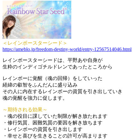
＜レインボースターシード＞
https://ameblo.jp/freedom-destiny-world/entry-12567514046.html
レインボースターシードは、平野あや自身が
生粋のインディゴチルドレンであったところから
レインボーに覚醒（魂の回帰）をしていった
経緯の叡智をふんだんに盛り込み
その人に内在するレインボーの資質を引き出していき
魂の覚醒を強力に促します。
～期待される効果～
・魂の役目に課していた制限が解き放たれます
・修行気質、困難気質の要因を解き放ちます
・レインボーの資質を引き出します
・幸せと喜びを生きることの許可が高まります