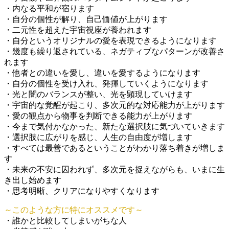
・内なる平和が宿ります
・自分の個性が解り、自己価値が上がります
・二元性を超えた宇宙視座が養われます
・自分というオリジナルの愛を表現できるようになります
・幾度も繰り返されている、ネガティブなパターンが改善さ
れます
・他者との違いを愛し、違いを愛するようになります
・自分の個性を受け入れ、発揮していくようになります
・光と闇のバランスが整い、光を顕現していけます
・宇宙的な覚醒が起こり、多次元的な対応能力が上がります
・愛の観点から物事を判断できる能力が上がります
・今まで気付かなかった、新たな選択肢に気づいていきます
・選択肢に広がりを感じ、人生の自由度が増します
・すべては最善であるということがわかり落ち着きが増しま
す
・未来の不安に囚われず、多次元を捉えながらも、いまに生
き出し始めます
・思考明晰、クリアになりやすくなります
～このような方に特にオススメです～
・誰かと比較してしまいがちな人