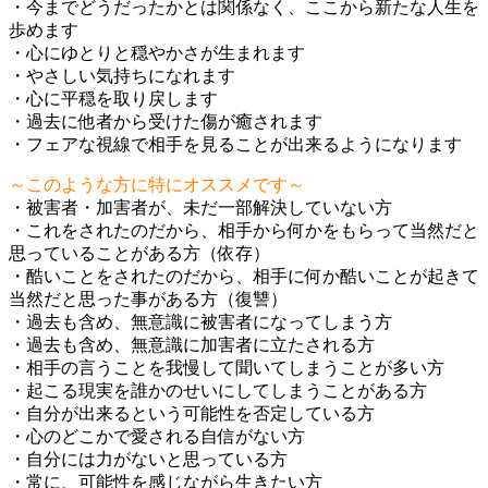
・今までどうだったかとは関係なく、ここから新たな人生を
歩めます
・心にゆとりと穏やかさが生まれます
・やさしい気持ちになれます
・心に平穏を取り戻します
・過去に他者から受けた傷が癒されます
・フェアな視線で相手を見ることが出来るようになります
～このような方に特にオススメです～
・被害者・加害者が、未だ一部解決していない方
・これをされたのだから、相手から何かをもらって当然だと
思っていることがある方（依存）
・酷いことをされたのだから、相手に何か酷いことが起きて
当然だと思った事がある方（復讐）
・過去も含め、無意識に被害者になってしまう方
・過去も含め、無意識に加害者に立たされる方
・相手の言うことを我慢して聞いてしまうことが多い方
・起こる現実を誰かのせいにしてしまうことがある方
・自分が出来るという可能性を否定している方
・心のどこかで愛される自信がない方
・自分には力がないと思っている方
・常に、可能性を感じながら生きたい方