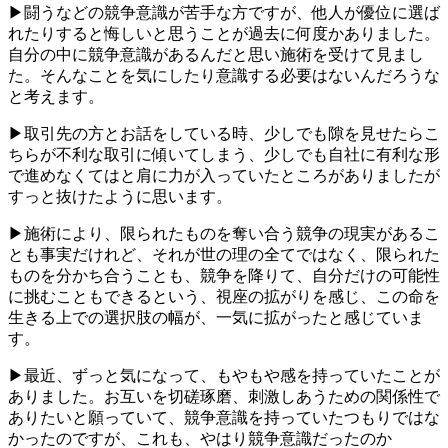
▶闘うなどの競争意識が苦手な方ですが、他人が優位に選ば
れたりすると悔しいと思うことが過去に何度かありました。
自分の中に競争意識があるんだと思い施術を受けて見まし
た。そんなことを気にしたり意識する必要はないんだろうな
と考えます。
▶取引先の方とお話をしている時、少しでも隙を見せたらこ
ちらが不利な取引に傾いてしまう、少しでも自社に有利な形
で進めなくてはと肩に力が入っていたところがありましたが
すっと抜けたように思います。
▶施術により、限られたものを奪い合う競争の現実があるこ
とも事実だけれど、それが世の理の全てではなく、限られた
ものを分かち合うことも、競争を降りて、自分だけの可能性
に挑むこともできるという、視座の拡がりを感じ、この命を
生きる上での選択肢の幅が、一気に拡がったと感じていま
す。
▶最近、ずっと気になって、もやもや感を持っていたことが
ありました。お互いを切磋琢磨、刺激しあうための関係性で
ありたいと願っていて、競争意識を持っていたつもりではな
かったのですが、これも、やはり競争意識だったのか