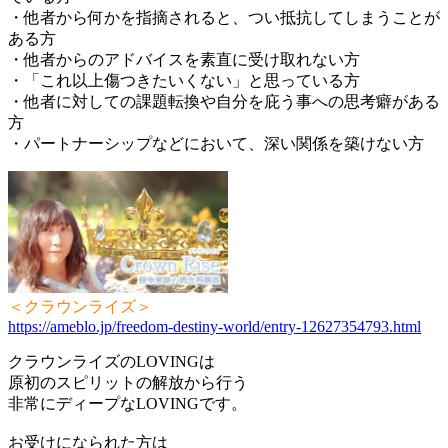
・他者から何かを指摘されると、つい抵抗してしまうことが
ある方
・他者からのアドバイスを素直に受け取れない方
・「これ以上傷つきたいくない」と思っている方
・他者に対しての課題転換や自分を庇う事への思考癖がある
方
・パートナーシップなどにおいて、深い関係を築けない方
＜クラウンライズ＞
https://ameblo.jp/freedom-destiny-world/entry-12627354793.html
クラウンライズのLOVINGは
原初のスピリットの解放から行う
非常にディープなLOVINGです。
お受けになられた方は