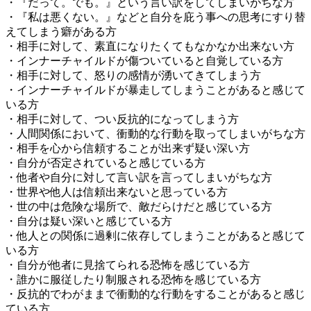
・『だって。でも。』という言い訳をしてしまいがちな方
・『私は悪くない。』などと自分を庇う事への思考にすり替
えてしまう癖がある方
・相手に対して、素直になりたくてもなかなか出来ない方
・インナーチャイルドが傷ついていると自覚している方
・相手に対して、怒りの感情が湧いてきてしまう方
・インナーチャイルドが暴走してしまうことがあると感じて
いる方
・相手に対して、つい反抗的になってしまう方
・人間関係において、衝動的な行動を取ってしまいがちな方
・相手を心から信頼することが出来ず疑い深い方
・自分が否定されていると感じている方
・他者や自分に対して言い訳を言ってしまいがちな方
・世界や他人は信頼出来ないと思っている方
・世の中は危険な場所で、敵だらけだと感じている方
・自分は疑い深いと感じている方
・他人との関係に過剰に依存してしまうことがあると感じて
いる方
・自分が他者に見捨てられる恐怖を感じている方
・誰かに服従したり制服される恐怖を感じている方
・反抗的でわがままで衝動的な行動をすることがあると感じ
ている方