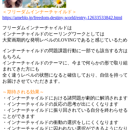
＜フリーダムインナーチャイルド＞
https://ameblo.jp/freedom-destiny-world/entry-12633533842.html
フリーダムインナーチャイルドは
インナーチャイルドのヒーリングワークとしては
大変画期的な発明レベルのLOVINGであると感じているため
インナーチャイルドの問題課題行動に一部でも該当する方は
もちろん
インナーチャイルドのテーマに、今まで何らかの形で取り組
まれてきた方にも
全く違うレベルの状態になると確信しており、自信を持って
お届けさせていただきます。
～期待される効果～
・インナーチャイルドにおける諸問題が劇的に解消されます
・インナーチャイルドの反応の思考が出にくくなります
・インナーチャイルドに振り回されている自分を終わらせる
ことができます
・インナーチャイルドの衝動の選択をしにくくなります
・インナーチャイルドに囚われない選択ができるようになり