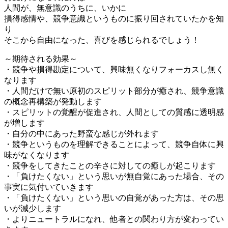
人間が、無意識のうちに、いかに
損得感情や、競争意識というものに振り回されていたかを知
り
そこから自由になった、喜びを感じられるでしょう！
～期待される効果～
・競争や損得勘定について、興味無くなりフォーカスし無く
なります
・人間だけで無い原初のスピリット部分が癒され、競争意識
の概念再構築が発動します
・スピリットの覚醒が促進され、人間としての質感に透明感
が増します
・自分の中にあった野蛮な感じが外れます
・競争というものを理解できることによって、競争自体に興
味がなくなります
・競争をしてきたことの辛さに対しての癒しが起こります
・「負けたくない」という思いが無自覚にあった場合、その
事実に気付いていきます
・「負けたくない」という思いの自覚があった方は、その思
いが減少します
・よりニュートラルになれ、他者との関わり方が変わってい