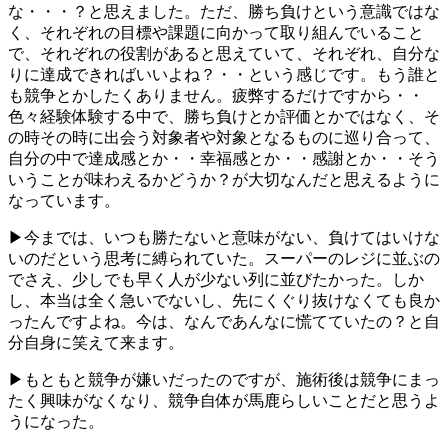
な・・・？と思えました。ただ、勝ち負けという意識ではな
く、それぞれの目標や課題に向かって取り組んでいること
で、それぞれの役割があると思えていて、それぞれ、自分な
りに達成できればいいよね？・・という感じです。もう誰と
も競争とかしたくありません。疲弊するだけですから・・
色々経験体験する中で、勝ち負けとか評価とかではなく、そ
の時その時に出会う対象者や対象となるものに巡り合って、
自分の中で達成感とか・・幸福感とか・・感謝とか・・そう
いうことが味わえるかどうか？が大切なんだと思えるように
なっています。
▶今までは、いつも勝たないと意味がない、負けてはいけな
いのだという思考に縛られていた。スーパーのレジに並ぶの
でさえ、少しでも早く人が少ない列に並びたかった。しか
し、本当は全く急いでないし、先にくぐり抜けなくても良か
ったんですよね。今は、なんであんなに慌てていたの？と自
分自身に笑えて来ます。
▶もともと競争が嫌いだったのですが、施術後は競争にまっ
たく興味がなくなり、競争自体が馬鹿らしいことだと思うよ
うになった。