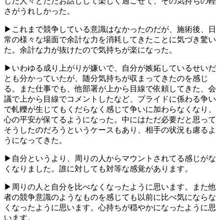
した人々とただお話しして楽しく過ごせて、その気持ちの軽
さがうれしかった。
▶これまで競争している意識はなかったのだが、施術後、日
常の様々な場面で余計な力を消耗してきたことに気づき驚い
た。余計な力が抜けたので気持ちが楽になった。
▶いわゆる成り上がりが嫌いで、自分が嫉妬しているせいだ
とも分かっていたが、随分気持ちが収まってきたのを感じ
る。また仕事でも、他部署が上から目線で依頼してきた、会
議で上から目線でコメントしたなど、プライドに係わる争い
で軋轢が生じてもくだらなく感じて争いに加わらなくなり、
心の平安が保てるようになった。中にはただ必要だと思って
そうしたのだろうというケースもあり、相手の状況も慮るよ
うになってきた。
▶自分というより、周りの人からマウントされてる感じがな
くなりました。誰に対しても対等な感覚があります。
▶周りの人と自分を比べなくなったように思います。また他
者の競争意識のようなものを感じても以前に比べ気にならな
くなったように思います。心持ちが穏やかになったように思
います。