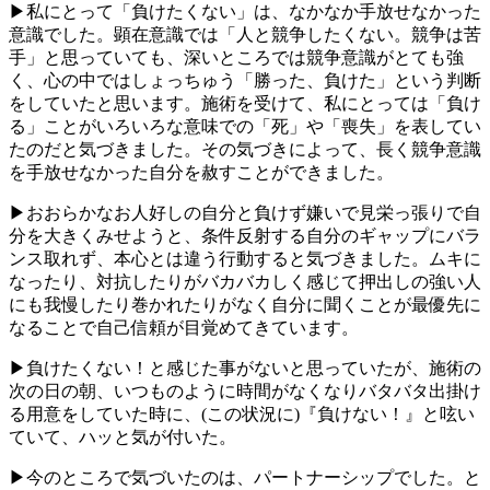
▶私にとって「負けたくない」は、なかなか手放せなかった
意識でした。顕在意識では「人と競争したくない。競争は苦
手」と思っていても、深いところでは競争意識がとても強
く、心の中ではしょっちゅう「勝った、負けた」という判断
をしていたと思います。施術を受けて、私にとっては「負け
る」ことがいろいろな意味での「死」や「喪失」を表してい
たのだと気づきました。その気づきによって、長く競争意識
を手放せなかった自分を赦すことができました。
▶おおらかなお人好しの自分と負けず嫌いで見栄っ張りで自
分を大きくみせようと、条件反射する自分のギャップにバラ
ンス取れず、本心とは違う行動すると気づきました。ムキに
なったり、対抗したりがバカバカしく感じて押出しの強い人
にも我慢したり巻かれたりがなく自分に聞くことが最優先に
なることで自己信頼が目覚めてきています。
▶負けたくない！と感じた事がないと思っていたが、施術の
次の日の朝、いつものように時間がなくなりバタバタ出掛け
る用意をしていた時に、(この状況に)『負けない！』と呟い
ていて、ハッと気が付いた。
▶今のところで気づいたのは、パートナーシップでした。と