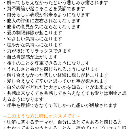
・解ってもらえなかったという悲しみが癒されます
・賛否両論が起こることを受諾できます
・自分らしい表現が出来るようになります
・他人の評価に左右されなくなります
・他者の意見が気にならなくなります
・愛の制限解除が起こります
・やさしい気持ちになります
・穏やかな気持ちになります
・力が抜けてリラックスできます
・自己肯定感が上がります
・相手のことを尊重できるようになります
・うれしさと喜びを感じられるようになります
・解り合えなかった悲しい経験に癒しが起こります
・愛し合えなくて辛いと思っていた事が癒されます
・自分の愛がどれだけ大きいかを知ることが出来ます
・共感出来なくても共感してもらえなくても愛とは別物と思
えるようになります
・相手を理解できなくて苦しかった想いが解放されます
～このような方に特にオススメです～
・理解に関するテーマが、自分にはとてもあると感じる方
・わかってもらおうとすることを、辞めていくプロセスに取