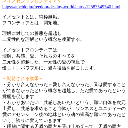
＜イノセントフロンティア＞
https://ameblo.jp/freedom-destiny-world/entry-12583549540.html
イノセントとは、純粋無垢。
フロンティアとは、開拓地。
理解に対しての善悪を超越し
二元性的な理解という概念を凌駕する。
イノセントフロンティアは
理解、共感、愛、それらのすべてを
二元性を超越した、一元性の愛の視座で
優しく、パワフルに、愛を復活を起こします。
～期待される効果～
・分かり合えなかった＝愛し合えなかった、又は愛すること
ができなかったという概念を超越し、ただ愛であったという
覚醒を促します
・わかりあいたい、共感しあいたいという、願い自体を次元
上昇し、共感を求めること自体が、ワンネスとユニティーの
愛のアセンション後の地球という魂の崇高な願いであったと
いう、誇りに変えていきます
・理解に関する矛盾の両方を受け止め切って、矛盾の両方