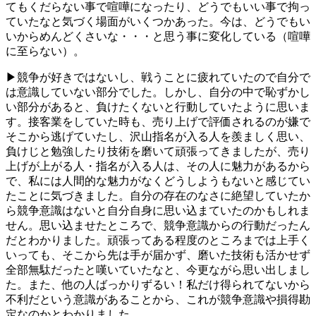
てもくだらない事で喧嘩になったり、どうでもいい事で拘っ
ていたなと気づく場面がいくつかあった。今は、どうでもい
いからめんどくさいな・・・と思う事に変化している（喧嘩
に至らない）。
▶競争が好きではないし、戦うことに疲れていたので自分で
は意識していない部分でした。しかし、自分の中で恥ずかし
い部分があると、負けたくないと行動していたように思いま
す。接客業をしていた時も、売り上げで評価されるのが嫌で
そこから逃げていたし、沢山指名が入る人を羨ましく思い、
負けじと勉強したり技術を磨いて頑張ってきましたが、売り
上げが上がる人・指名が入る人は、その人に魅力があるから
で、私には人間的な魅力がなくどうしようもないと感じてい
たことに気づきました。自分の存在のなさに絶望していたか
ら競争意識はないと自分自身に思い込まていたのかもしれま
せん。思い込ませたところで、競争意識からの行動だったん
だとわかりました。頑張ってある程度のところまでは上手く
いっても、そこから先は手が届かず、磨いた技術も活かせず
全部無駄だったと嘆いていたなと、今更ながら思い出しまし
た。また、他の人ばっかりずるい！私だけ得られてないから
不利だという意識があることから、これが競争意識や損得勘
定なのかとわかりました。