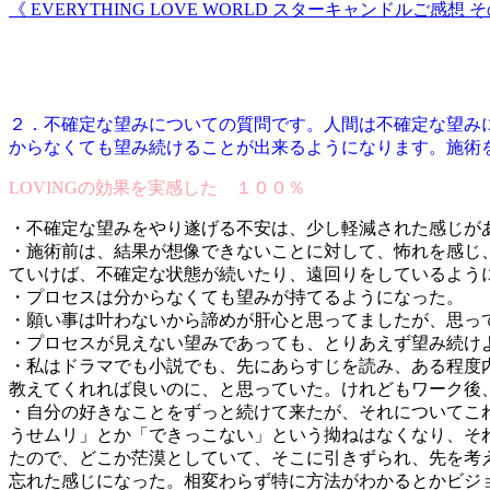
《 EVERYTHING LOVE WORLD スターキャンドルご感想 
２．不確定な望みについての質問です。人間は不確定な望み
からなくても望み続けることが出来るようになります。施術
LOVINGの効果を実感した １００％
・不確定な望みをやり遂げる不安は、少し軽減された感じが
・施術前は、結果が想像できないことに対して、怖れを感じ
ていけば、不確定な状態が続いたり、遠回りをしているよう
・プロセスは分からなくても望みが持てるようになった。
・願い事は叶わないから諦めが肝心と思ってましたが、思っ
・プロセスが見えない望みであっても、とりあえず望み続け
・私はドラマでも小説でも、先にあらすじを読み、ある程度
教えてくれれば良いのに、と思っていた。けれどもワーク後
・自分の好きなことをずっと続けて来たが、それについてこ
うせムリ」とか「できっこない」という拗ねはなくなり、そ
たので、どこか茫漠としていて、そこに引きずられ、先を考
忘れた感じになった。相変わらず特に方法がわかるとかビジ