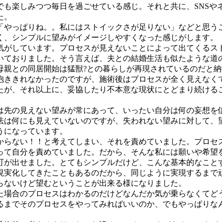
でも楽しみつつ毎日を過ごせている感じ。それと共に、SNSや
た。
「やっぱりね。。私にはストイックさが足りない」などと思う
く、シンプルに望みがイメージしやすくなった感じがします。
気がしています。プロセスが見えないことによって出てくるス
いておりました。そう言えば、夫との結婚生活も似たような道
母親との同居開始は猛獣?との暮らしが再現されているのだと納
抱ききれなかったのですが、施術後はプロセスが全く見えなく
たが、それ以上に、妥協したり不本意な現状にとどまり続ける
は先の見えない望みが常にあって、いったい自分は何の妄想を
法は何にも見えていないのですが、失われない望みに対して、
うになっています。
からない！！と考えてしまい、それを責めていました。プロセ
って自分を責めていました。だから、そんな私には願いや希望
可が出せました。とてもシンプルだけど、こんな基本的なこと
現実化してきたこともあるのだから、同じように実現するまで
らないけど望むということが出来る様になりました。
た場合のプロセスはわかるのだけどなんだか気が乗らなくてど
るまでそのプロセスをやってみればいいのか、でもやっぱりな
。