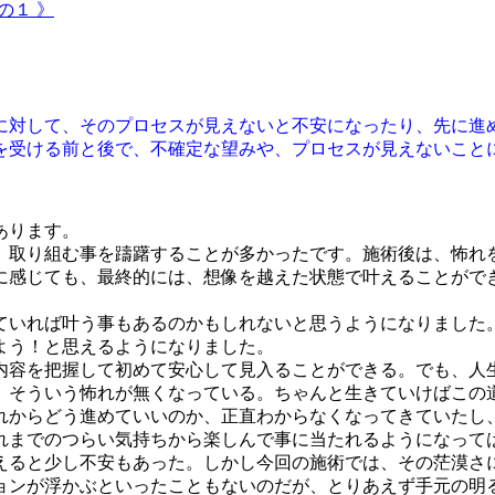
その１ 》
に対して、そのプロセスが見えないと不安になったり、先に進
を受ける前と後で、不確定な望みや、プロセスが見えないこと
あります。
、取り組む事を躊躇することが多かったです。施術後は、怖れ
に感じても、最終的には、想像を越えた状態で叶えることがで
ていれば叶う事もあるのかもしれないと思うようになりました
よう！と思えるようになりました。
内容を把握して初めて安心して見入ることができる。でも、人
、そういう怖れが無くなっている。ちゃんと生きていけばこの
れからどう進めていいのか、正直わからなくなってきていたし
れまでのつらい気持ちから楽しんで事に当たれるようになって
えると少し不安もあった。しかし今回の施術では、その茫漠さ
ョンが浮かぶといったこともないのだが、とりあえず手元の明