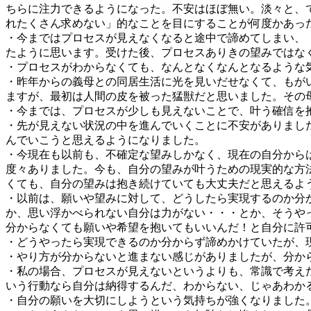
ちらに注力できるようになった。不安はほぼ無い。淡々と、
れたくさん求めない」的なことを目にすることが何度かあっ
・今まではプロセスが見えなくなると途中で諦めてしまい、
たように思います。受けた後、プロセスありきの望みではな
・プロセスがわからなくても、なんとなくなんとなるような
・昨年からの義母との同居生活に光を見いだせなくて、もが
ますが、最初は人間の皮を被った猛獣だと思いました。その
・今までは、プロセスが少しも見えないことで、叶う確信を
・先が見えない状況の中を進んでいくことに不安がありまし
んでいこうと思えるようになりました。
・今現在も以前も、不確定な望みしかなく、現在の自分から
度々ありました。今も、自分の望みが叶うための現実的な方
くても、自分の望みは抱き続けていても大丈夫だと思えるよ
・以前は、願いや望みに対して、どうしたら実現するのか分
か、思い浮かべられない自分は力がない・・・とか、そうや
分からなくても願いや希望を抱いてもいいんだ！と自分に許
・どうやったら実現できるのか分からず諦めかけていたが、
・やり方が分からないと進まない感じがありましたが、分か
・私の場合、プロセスが見えないというよりも、常識で考え
いう行動なら自分は納得するんだ、わからない、じゃあわか
・自分の願いを大切にしようという気持ちが強くなりました