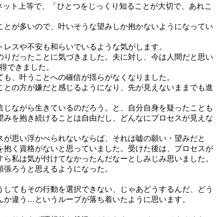
ネット上等で、「ひとつをじっくり知ることが大切で、あれこ
ことが多いので、叶いそうな望みしか抱かないようになってい
トレスや不安も和らいでいるような気がします。
のりだったことに気づきました。夫に対し、今は人間だと思い
得できました。
ても、叶うことへの確信が揺らがなくなりました。
ことの方が嫌だと感じるようになり、先が見えないままでも進
信じながら生きているのだろう。と、自分自身を疑ったことも
望みを抱き続けることは自由だし、どんなにプロセスが見えな
スが思い浮かべられないならば、それは嘘の願い・望みだと
を抱く資格がないと思っていました。受けた後は、プロセスが
すら私は気が付けてなかったんだなーとしみじみ思いました。
頑張ろうと思えるようになった。
うしてもその行動を選択できない、じゃあどうするんだ、どう
んか違う…というループが落ち着いたように思います。