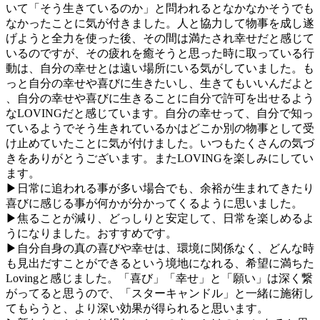
いて「そう生きているのか」と問われるとなかなかそうでも
なかったことに気が付きました。人と協力して物事を成し遂
げようと全力を使った後、その間は満たされ幸せだと感じて
いるのですが、その疲れを癒そうと思った時に取っている行
動は、自分の幸せとは遠い場所にいる気がしていました。も
っと自分の幸せや喜びに生きたいし、生きてもいいんだよと
、自分の幸せや喜びに生きることに自分で許可を出せるよう
なLOVINGだと感じています。自分の幸せって、自分で知っ
ているようでそう生きれているかはどこか別の物事として受
け止めていたことに気が付けました。いつもたくさんの気づ
きをありがとうございます。またLOVINGを楽しみにしてい
ます。
▶日常に追われる事が多い場合でも、余裕が生まれてきたり
喜びに感じる事が何かが分かってくるように思いました。
▶焦ることが減り、どっしりと安定して、日常を楽しめるよ
うになりました。おすすめです。
▶自分自身の真の喜びや幸せは、環境に関係なく、どんな時
も見出だすことができるという境地になれる、希望に満ちた
Lovingと感じました。「喜び」「幸せ」と「願い」は深く繋
がってると思うので、「スターキャンドル」と一緒に施術し
てもらうと、より深い効果が得られると思います。