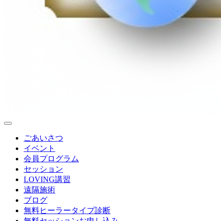
ごあいさつ
イベント
会員プログラム
セッション
LOVING講習
遠隔施術
ブログ
無料
ヒーラータイプ診断
無料セッションお申し込み