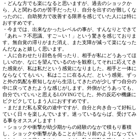
・どんな方でも楽になると思いますが、過去のショックか
ら、人と関わるのが苦手だったり、自分を出すのが難しくな
ったのに、自助努力で改善する限界を感じていた人には特に
おすすめです。
・今までは、出来なかったレベルの事が、すんなりとできて
「あれ～？不思議、すご～い！」という驚きを感じておりま
す。無自覚の滞りがまた消え、また支障が減って楽になった
んだなぁと嬉しく思います。
・人に合わせたり顔色を伺ったり、相手が私にどうあってほ
しいのか、なにを望んでいるのかを観察してそれに応えてき
た感覚が、私は私だという感覚になりました。相手と一体に
ならなくてもいい。私はここに在るんだ、という感覚。ずっ
と外の気配を察知しながら生活してきたのが少しずつ自分の
中に戻ってきたような感じがします。外側がどうあっても、
自分でいていいと思えるLOVINGでした。外の反応や機嫌に
ビクビクしてしまう人におすすめです。
・まだまだ私も変化の途中ですが、自分と向き合って好転し
ていく日々を楽しんでいます。迷っているならば、受けてみ
る事をオススメします！
・ショックや衝撃が幼少期からの経験のなかで積もり蓄積
し、ショックや衝撃があることが当たり前のようになってい