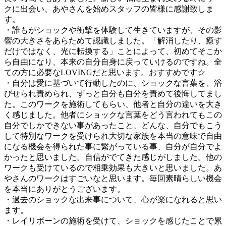
クに出会い、あやさんを始めスタッフの皆様に感謝致しま
す。
・誰もがショックや衝撃を体験して生きていますが、その影
響の大きさをあらためて認識しました。「解消したり、癒す
だけではなく、光に転換する」ことによって、初めてそこか
ら自由になり、本来の自分自身に戻っていけるのですね。全
ての方に必要なLOVINGだと思います。おすすめです☆
・自分は愛に基づいて行動したのに、ショックな言葉を、浴
びせられ責められ、ずっと自分も自分を責めて後悔してまし
た。このワークを施術してもらい、他者と自分の違いを大き
く感じました。他者にショックな言葉をどう言われてもこの
自分でしかできない事があったこと、どんな、自分でもこう
して特別なワークを受けられ大切な家族を本当の意味で自由
になる機会を得られた事に繋がっている事、自分が自分でよ
かったと思いました。自信がでてきた感じがしました。他の
ワークも受けているので相乗効果も大きいと思いました。あ
やさんのワークはすごいなと思います。毎回素晴らしい機会
を本当にありがとうございます。
・過去のショックな出来事について、心が楽になれると思い
ます。
・レイリボーンの施術を受けて、ショックを感じたことで累