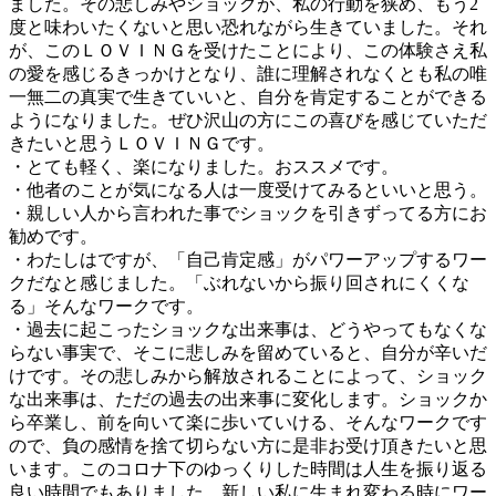
ました。その悲しみやショックが、私の行動を狭め、もう2
度と味わいたくないと思い恐れながら生きていました。それ
が、このＬＯＶＩＮＧを受けたことにより、この体験さえ私
の愛を感じるきっかけとなり、誰に理解されなくとも私の唯
一無二の真実で生きていいと、自分を肯定することができる
ようになりました。ぜひ沢山の方にこの喜びを感じていただ
きたいと思うＬＯＶＩＮＧです。
・とても軽く、楽になりました。おススメです。
・他者のことが気になる人は一度受けてみるといいと思う。
・親しい人から言われた事でショックを引きずってる方にお
勧めです。
・わたしはですが、「自己肯定感」がパワーアップするワー
クだなと感じました。「ぶれないから振り回されにくくな
る」そんなワークです。
・過去に起こったショックな出来事は、どうやってもなくな
らない事実で、そこに悲しみを留めていると、自分が辛いだ
けです。その悲しみから解放されることによって、ショック
な出来事は、ただの過去の出来事に変化します。ショックか
ら卒業し、前を向いて楽に歩いていける、そんなワークです
ので、負の感情を捨て切らない方に是非お受け頂きたいと思
います。このコロナ下のゆっくりした時間は人生を振り返る
良い時間でもありました。新しい私に生まれ変わる時にワー