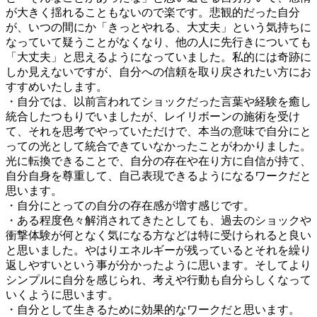
が大きく揺れることもないので楽です。悲観的だった自分
が、いつの間にか「きっとやれる、大丈夫」という気持ちに
なっていて疑うことがなくなり、他の人に先行きについても
「大丈夫」と思えるようになっていました。私的には奇跡に
しか見えないですが、自分への信頼を取り戻されたい方にお
すすめいたします。
・自分では、以前言われてショックだった言葉や経験を癒し
統合したつもりでいましたが、レイリボーンの施術を受け
て、それを思考でやっていただけで、本当の意味で自分にと
っての光として統合できていなかったことがわかりました。
光に転換できることで、自分の存在や在り方に自信が持て、
自分自身を尊重して、自己表現できるようになるワークだと
思います。
・自分にとっての自分の存在感が増す感じです。
・ある程度色々解消されてきたとしても、過去のショックや
衝撃体験が何となく気になる方などは特に受けられると良い
と思いました。やはりエネルギーが残っているとそれを繰り
返しやすいという事が分かったように思います。そしてより
シンプルに自分を感じられ、考えや行動も自分らしくなって
いくように思います。
・自分として生きるために効果的なワークだと思います。