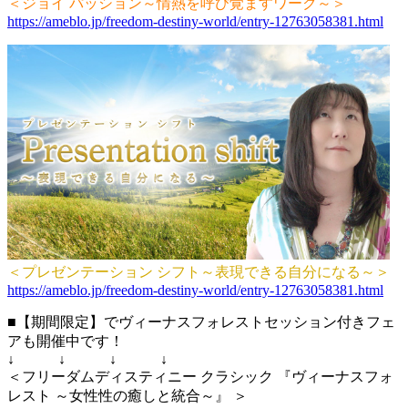
＜ジョイ パッション～情熱を呼び覚ますワーク～＞
https://ameblo.jp/freedom-destiny-world/entry-12763058381.html
＜プレゼンテーション シフト～表現できる自分になる～＞
https://ameblo.jp/freedom-destiny-world/entry-12763058381.html
■【期間限定】でヴィーナスフォレストセッション付きフェ
アも開催中です！
↓ ↓ ↓ ↓
＜フリーダムディスティニー クラシック 『ヴィーナスフォ
レスト ～女性性の癒しと統合～』 ＞