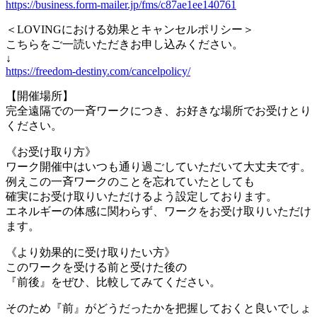
https://business.form-mailer.jp/fms/c87ae1ee140761
＜LOVINGにおける効果とキャンセルポリシー＞
こちらをご一読いただきお申し込みください。
↓
https://freedom-destiny.com/cancelpolicy/
【開催場所】
完全遠隔での一斉ワークにつき、お好きな場所でお受けとり
ください。
《お受け取り方》
ワーク開催中はいつも通り過ごしていただいて大丈夫です。
例えこの一斉ワークのことを忘れていたとしても
確実にお受け取りいただけるよう設定しております。
エネルギーの体感に関わらず、ワークをお受け取りいただけ
ます。
《より効果的に受け取りたい方》
このワークを受ける前と受けた後の
『前後』をぜひ、比較してみてください。
そのため『前』がどうだったかを把握しておくと良いでしょ