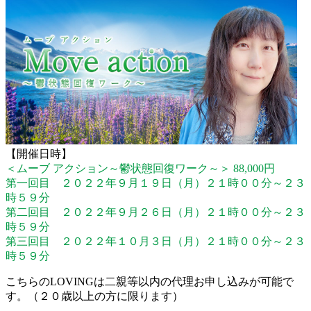
【開催日時】
＜ムーブ アクション～鬱状態回復ワーク～＞ 88,000円
第一回目 ２０２２年９月１９日（月）２１時００分～２３
時５９分
第二回目 ２０２２年９月２６日（月）２１時００分～２３
時５９分
第三回目 ２０２２年１０月３日（月）２１時００分～２３
時５９分
こちらのLOVINGは二親等以内の代理お申し込みが可能で
す。（２０歳以上の方に限ります）