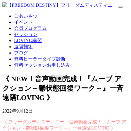
ごあいさつ
イベント
会員プログラム
セッション
LOVING講習
遠隔施術
ブログ
無料
ヒーラータイプ診断
無料セッションお申し込み
《 NEW！音声動画完成！『ムーブ ア
クション～鬱状態回復ワーク～』一斉
遠隔LOVING 》
2022年9月12日
《 フリーダムディスティニー 音声動画完成！『ムーブ ア
クション～鬱状態回復ワーク～』一斉遠隔LOVING 》