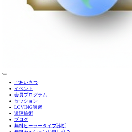
ごあいさつ
イベント
会員プログラム
セッション
LOVING講習
遠隔施術
ブログ
無料
ヒーラータイプ診断
無料セッションお申し込み