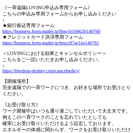
《一斉遠隔LOVING申込み専用フォーム》
こちらの申込み専用フォームからお申し込みください
↓
★銀行振込専用フォーム
https://business.form-mailer.jp/fms/cb1b662b140760
★クレジットカード決済専用フォーム
https://business.form-mailer.jp/fms/c87ae1ee140761
＜LOVINGにおける効果とキャンセルポリシー＞
こちらをご一読いただきお申し込みください。
↓
https://freedom-destiny.com/cancelpolicy/
【開催場所】
完全遠隔での一斉ワークにつき、お好きな場所でお受けとり
ください。
《お受け取り方》
ワーク開催中はいつも通り過ごしていただいて大丈夫です。
例えこの一斉ワークのことを忘れていたとしても
確実にお受け取りいただけるよう設定しております。
エネルギーの体感に関わらず、ワークをお受け取りいただけ