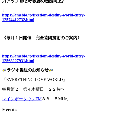
力アップ 肺と呼吸器の機能向上》
↓
https://ameblo.jp/freedom-destiny-world/entry-
12574412732.html
《毎月１日開催 完全遠隔施術のご案内》
https://ameblo.jp/freedom-destiny-world/entry-
12568227931.html
ラジオ番組のお知らせ
『EVERYTHING LOVE WORLD』
毎月第２・第４木曜日 ２２時〜
レインボータウンFM
８８、５MHz。
Events