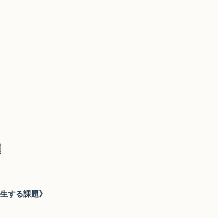
題
生する課題》