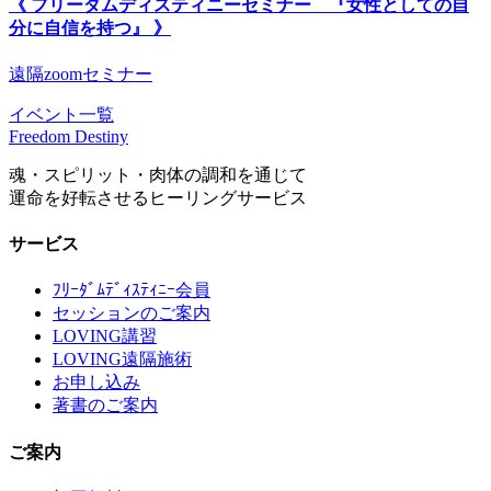
《 フリーダムディスティニーセミナー 『女性としての自
分に自信を持つ』 》
遠隔zoomセミナー
イベント一覧
Freedom Destiny
魂・スピリット・肉体の調和を通じて
運命を好転させるヒーリングサービス
サービス
ﾌﾘｰﾀﾞﾑﾃﾞｨｽﾃｨﾆｰ会員
セッションのご案内
LOVING講習
LOVING遠隔施術
お申し込み
著書のご案内
ご案内