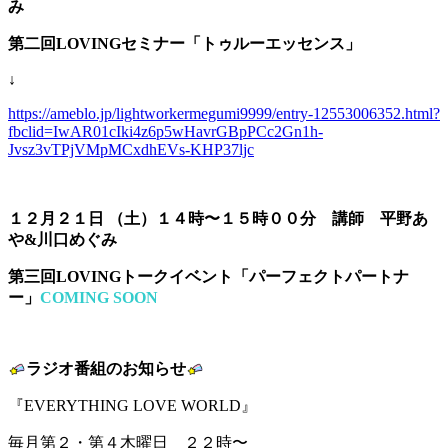
み
第二回LOVINGセミナー「トゥルーエッセンス」
↓
https://ameblo.jp/lightworkermegumi9999/entry-12553006352.html?
fbclid=IwAR01cIki4z6p5wHavrGBpPCc2Gn1h-
Jvsz3vTPjVMpMCxdhEVs-KHP37ljc
１２月２１日 （土）１４時〜１５時００分 講師 平野あ
や&川口めぐみ
第三回LOVINGトークイベント「パーフェクトパートナ
ー」
COMING SOON
ラジオ番組のお知らせ
『EVERYTHING LOVE WORLD』
毎月第２・第４木曜日 ２２時〜