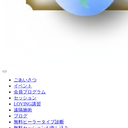
ごあいさつ
イベント
会員プログラム
セッション
LOVING講習
遠隔施術
ブログ
無料
ヒーラータイプ診断
無料セッションお申し込み