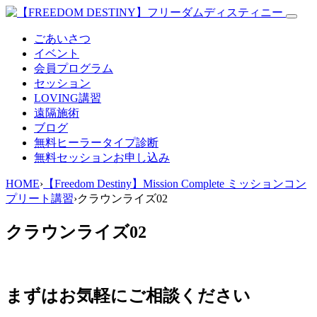
ごあいさつ
イベント
会員プログラム
セッション
LOVING講習
遠隔施術
ブログ
無料
ヒーラータイプ診断
無料セッションお申し込み
HOME
›
【Freedom Destiny】Mission Complete ミッションコン
プリート講習
›
クラウンライズ02
クラウンライズ02
まずはお気軽にご相談ください