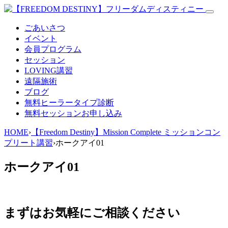
ごあいさつ
イベント
会員プログラム
セッション
LOVING講習
遠隔施術
ブログ
無料
ヒーラータイプ診断
無料セッションお申し込み
HOME
›
【Freedom Destiny】Mission Complete ミッションコン
プリート講習
›
ホークアイ01
ホークアイ01
まずはお気軽にご相談ください