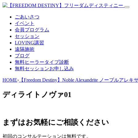
ごあいさつ
イベント
会員プログラム
セッション
LOVING講習
遠隔施術
ブログ
無料
ヒーラータイプ診断
無料セッションお申し込み
HOME
›
【Freedom Destiny】Noble Alexandrite ノーブ
ディライトノヴァ01
まずはお気軽にご相談ください
初回のコンサルテーションは無料です。