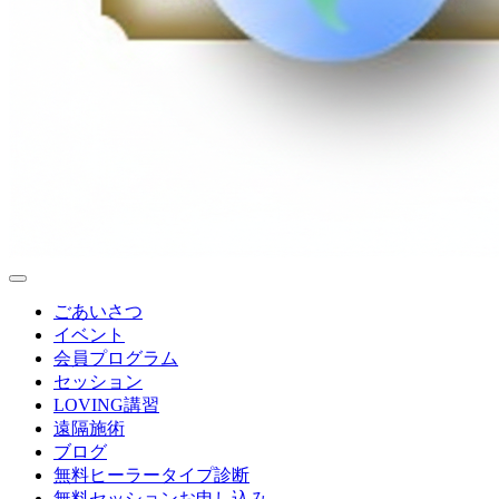
ごあいさつ
イベント
会員プログラム
セッション
LOVING講習
遠隔施術
ブログ
無料
ヒーラータイプ診断
無料セッションお申し込み