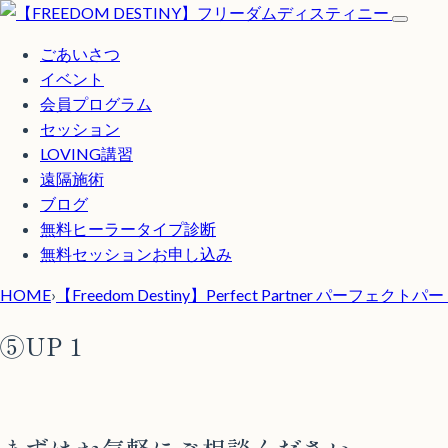
ごあいさつ
イベント
会員プログラム
セッション
LOVING講習
遠隔施術
ブログ
無料
ヒーラータイプ診断
無料セッションお申し込み
HOME
›
【Freedom Destiny】Perfect Partner パーフェク
⑤UP１