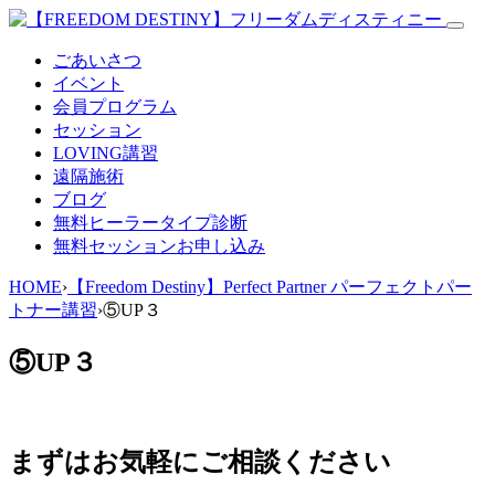
ごあいさつ
イベント
会員プログラム
セッション
LOVING講習
遠隔施術
ブログ
無料
ヒーラータイプ診断
無料セッションお申し込み
HOME
›
【Freedom Destiny】Perfect Partner パーフェクトパー
トナー講習
›
⑤UP３
⑤UP３
まずはお気軽にご相談ください