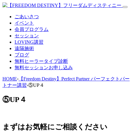
ごあいさつ
イベント
会員プログラム
セッション
LOVING講習
遠隔施術
ブログ
無料
ヒーラータイプ診断
無料セッションお申し込み
HOME
›
【Freedom Destiny】Perfect Partner パーフェクトパー
トナー講習
›
⑤UP４
⑤UP４
まずはお気軽にご相談ください