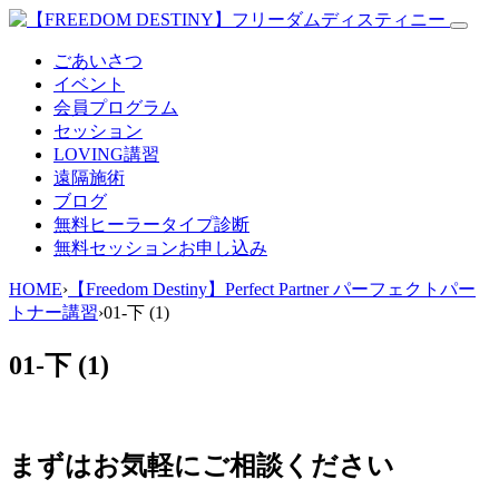
ごあいさつ
イベント
会員プログラム
セッション
LOVING講習
遠隔施術
ブログ
無料
ヒーラータイプ診断
無料セッションお申し込み
HOME
›
【Freedom Destiny】Perfect Partner パーフェクトパー
トナー講習
›
01-下 (1)
01-下 (1)
まずはお気軽にご相談ください