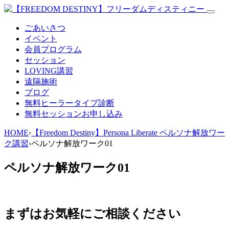
ごあいさつ
イベント
会員プログラム
セッション
LOVING講習
遠隔施術
ブログ
無料
ヒーラータイプ診断
無料セッションお申し込み
HOME
›
【Freedom Destiny】Persona Liberate ペルソナ解放ワー
ク講習
›
ペルソナ解放ワーク01
ペルソナ解放ワーク01
まずはお気軽にご相談ください