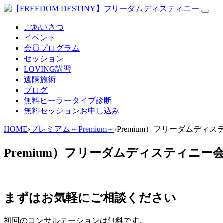
ごあいさつ
イベント
会員プログラム
セッション
LOVING講習
遠隔施術
ブログ
無料
ヒーラータイプ診断
無料セッションお申し込み
HOME
›
プレミアム～Premium～
›
Premium）フリーダムディス
Premium）フリーダムディスティニー会
まずはお気軽にご相談ください
初回のコンサルテーションは無料です。