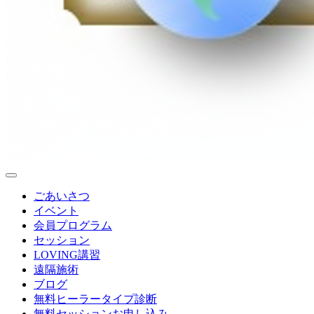
ごあいさつ
イベント
会員プログラム
セッション
LOVING講習
遠隔施術
ブログ
無料
ヒーラータイプ診断
無料セッションお申し込み