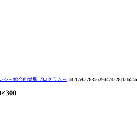
ックス チェンジ～総合的覚醒プログラム～
›
442f7e0a78856294474a2810da54a
0×300