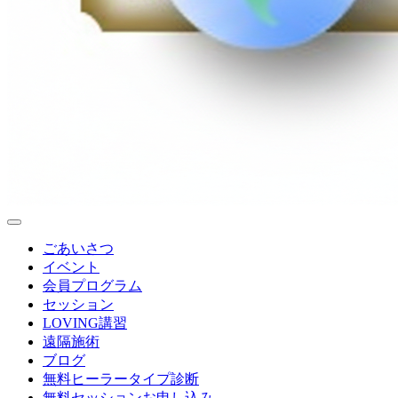
ごあいさつ
イベント
会員プログラム
セッション
LOVING講習
遠隔施術
ブログ
無料
ヒーラータイプ診断
無料セッションお申し込み