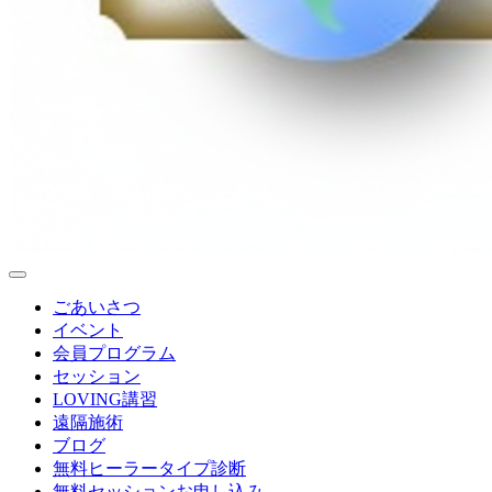
ごあいさつ
イベント
会員プログラム
セッション
LOVING講習
遠隔施術
ブログ
無料
ヒーラータイプ診断
無料セッションお申し込み