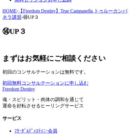
HOME
›
【Freedom Destiny】True Campanella トゥルーカンパ
ネラ講習
›
⑭UP３
⑭UP３
まずはお気軽にご相談ください
初回のコンサルテーションは無料です。
初回無料コンサルテーションに申し込む
Freedom Destiny
魂・スピリット・肉体の調和を通じて
運命を好転させるヒーリングサービス
サービス
ﾌﾘｰﾀﾞﾑﾃﾞｨｽﾃｨﾆｰ会員