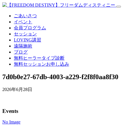
ごあいさつ
イベント
会員プログラム
セッション
LOVING講習
遠隔施術
ブログ
無料
ヒーラータイプ診断
無料セッションお申し込み
7d0b0e27-67db-4003-a229-f2f8f0aa8f30
2026年6月28日
Events
No Image