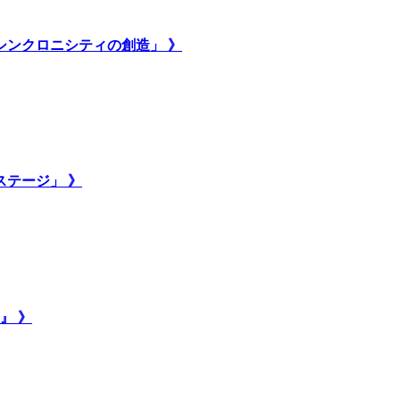
いシンクロニシティの創造」 》
ステージ」 》
』 》