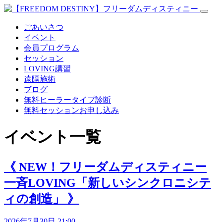
ごあいさつ
イベント
会員プログラム
セッション
LOVING講習
遠隔施術
ブログ
無料
ヒーラータイプ診断
無料セッションお申し込み
イベント一覧
《 NEW！フリーダムディスティニー
一斉LOVING「新しいシンクロニシテ
ィの創造」 》
2026年7月30日 21:00