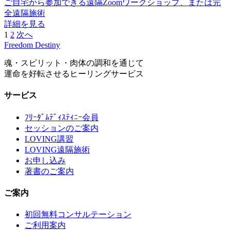
ご自宅から参加できる遠隔Zoomワークショップ、または完
全遠隔施術
詳細を見る
1
2
次へ
投
Freedom Destiny
稿
魂・スピリット・肉体の調和を通じて
の
運命を好転させるヒーリングサービス
ペ
サービス
ー
ﾌﾘｰﾀﾞﾑﾃﾞｨｽﾃｨﾆｰ会員
ジ
セッションのご案内
送
LOVING講習
LOVING遠隔施術
り
お申し込み
著書のご案内
ご案内
初回無料コンサルテーション
ご利用案内