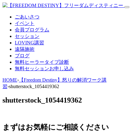
ごあいさつ
イベント
会員プログラム
セッション
LOVING講習
遠隔施術
ブログ
無料
ヒーラータイプ診断
無料セッションお申し込み
HOME
›
【Freedom Destiny】怒りの解消ワーク講
習
›
shutterstock_1054419362
shutterstock_1054419362
まずはお気軽にご相談ください