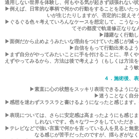
通用しない世界を体験し、何もやる気が起きず頑張れない状
▶例えば、日常的な事柄で何かの行動をすることを思いたっ
いが生じたりしますが、否定的に捉えそ
▶ぐるぐる色々考えていろんなケースを想定して、こうなっ
てその都度で軌道修正なりな
▶躊躇なく行動し
▶面倒だから止めようみたいな理由をつけていた感じが減っ
▶自信をもって行動出来るよう
▶まず自分がやってみたいことに手を付けることに、早くや
えずやってみるから、方法は後で考えよう（もしくは方法を
よう敏
４．施術後、表
▶素直に心の状態をスッキリ表現できるようにな
▶迷うことなく自分
▶感想を迷わずスラスラと書けるようになったと感じます。
▶表現については、さらに安定感は高まったようにも感じま
しれないです。色々なワークをしていただき、
▶テレビなどで強い言葉で何かを言っている人を見ると無意
なる感じが苦手だったのですが、揺らぎがなく