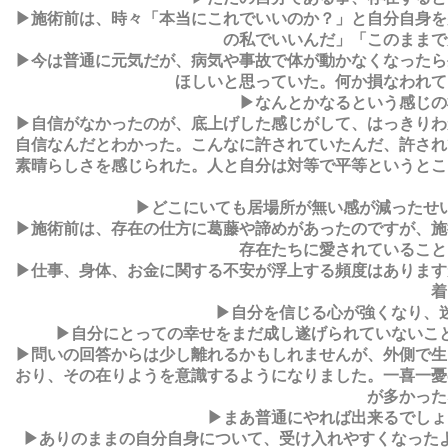
▶施術前は、時々「本当にこれでいいのか？」と自分自身を
の私でいいんだ」「このままで
▶今は普通に元気だが、病気や事故で体が動かなくなったら
ほしいと思っていた。何か損なわれて
▶なんとかなるという感じの
▶自信がなかったのが、底上げした感じがして、はっきりわ
自信なんだとわかった。こんなに許されていたんだ、許され
素晴らしさを感じられた。人と自分は対等で平等というとこ
▶どこにいても居場所が無い感が減ったせ
▶施術前は、存在の仕方に葛藤や諦めがあったのですが、施
存在たちに愛されていること
▶仕事、身体、お金に関する不安が浮上する頻度はあります
着
▶自分を信じる心が強くなり、
▶自分にとっての幸せをまだ成し遂げられていないこ
▶問いの回答からは少し離れるかもしれませんが、外側で生
おり、その在りようを意識するようになりました。一喜一憂
が多かった
▶まあ普通にやれば出来るでしょ
▶ありのままの自分自身について、受け入れやすくなった