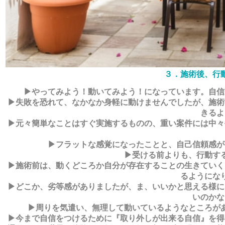
３．施術後、行
▶やってみよう！動いてみよう！になっています。自信
▶失敗を恐れて、なかなか身軽に動けませんでしたが、施術
きるよ
▶元々簡単なことはすぐ実施するものの、重い案件には中々
▶フラットな感覚になったことと、自己信頼感が
▶受ける前よりも、行動す
▶施術前は、動くどころか自分が存在することの生きていく
るようにな
▶どこか、劣等感がありましたが、ま、いいかと思える様に
いのかな
▶周りを気遣い、無理して動いているようなところが
▶今まで自信をつけるために『取り外しが出来る自信』を得