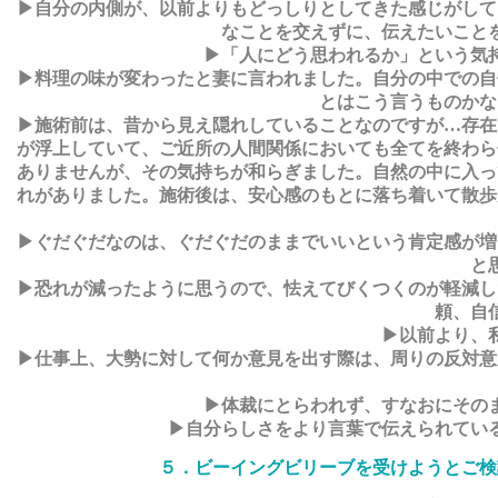
▶自分の内側が、以前よりもどっしりとしてきた感じがして
なことを交えずに、伝えたいこと
▶「人にどう思われるか」という気
▶料理の味が変わったと妻に言われました。自分の中での自
とはこう言うものかな
▶施術前は、昔から見え隠れしていることなのですが…存在
が浮上していて、ご近所の人間関係においても全てを終わら
ありませんが、その気持ちが和らぎました。自然の中に入っ
れがありました。施術後は、安心感のもとに落ち着いて散歩
▶ぐだぐだなのは、ぐだぐだのままでいいという肯定感が増
と
▶恐れが減ったように思うので、怯えてびくつくのが軽減し
頼、自
▶以前より、
▶仕事上、大勢に対して何か意見を出す際は、周りの反対意
▶体裁にとらわれず、すなおにその
▶自分らしさをより言葉で伝えられてい
５．ビーイングビリーブを受けようとご検