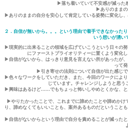
▶落ち着いていて不安感が減った
▶ありのままの
▶ありのままの自分を安心して肯定している姿勢に変化し、
２．自信が無いから。。。という理由で着手できなかったり
いう想いが湧い
▶現実的に出来ることの領域を広げていこうという日々の努
にファーストプライオリティーに置くよう変化し
▶自信がないから、はっきり意見を言えない所があったが、
って発
▶引き寄せの法則について自信が出た感じで
▶色々なワークをしていただき、また、今回のワークにより
じています。チャレンジしようと思う
▶興味はあるけど……でもちょっと怖いしやめとくかな、と
▶やりたかったことで、これまでに諦めたことや諦めかけ
り、諦めなくてもいいことも、案外あるものだということも
▶自信がないからという理由で自分を責めることが減ったと