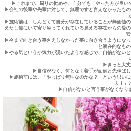
▶これまで、周りの勧めや、自分でも「やった方が良い
▶会社の後輩や先輩に対して、無理ですと言えなかったもの
▶施術前は、しんどくて自分が存在していることが無価値の
えたし側にいて寄り添ってくれている見える存在からの愛の
安
▶今まで向き合う事さえしなかった事に向き合うようになっ
と潜在的なもの
▶やる気というか気力が湧いたような感じで、自信がないと
▶きっと大丈
▶自信がなく、何となく着手が面倒と先伸ばし
▶施術前には、「やっぱり無理なのかな？」という思いに
夫！」
▶自信がないと言う事がなくなり