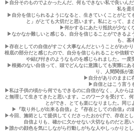
▶自分そのものでよかったんだ、何もできない私で良いんだ
私を是
▶自分を信じられるようになると、生きていくことがとて
と」がとても大切だと思います。私にとって、まさ
▶何かするにあたり抵抗が少なく
▶なかなか難しいと感じる、自分を信じることができるよ
も、基
▶存在としての自信がすごく大事なんだということがわかり
根底の部分だと感じたので、自分を信じられることや信頼で
や結び付きのようなものを感じられました。一度
▶根拠のない自信って、頭でどんなに意識しても実際にあ
り、人間関係が楽
▶自分がありのままに
▶自信とはこう言う
▶私は子供の頃から何でもできるのに自信がなく、人からは
と無理して生きてきたと思います。このワークを受けて、何
とができ、とても楽になりました。同じ
▶『取り外しが出来る自信』と『存在としての自信』の
▶今回、施術として提供してくださったおかげで、存在とし
自信よりも、確かに欠かせない大切なものだと思い
▶誰かの顔色を気にしながら行動しがちな人やしっかりとし