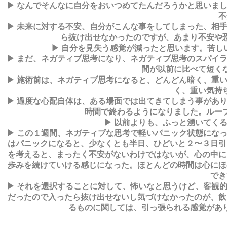
▶ なんでそんなに自分をおいつめてたんだろうかと思いま
不
▶ 未来に対する不安、自分がこんな事をしてしまった、相
ら抜け出せなかったのですが、あまり不安や
▶ 自分を見失う感覚が減ったと思います。苦し
▶ まだ、ネガティブ思考になり、ネガティブ思考のスパイ
間が以前に比べて短く
▶ 施術前は、ネガティブ思考になると、どんどん暗く、重
く、重い気持
▶ 過度な心配自体は、ある場面では出てきてしまう事があ
時間で終わるようになりました。ルー
▶ 以前よりも、ふっと湧いてく
▶ この１週間、ネガティブな思考で軽いパニック状態にな
はパニックになると、少なくとも半日、ひどいと２〜３日引
を考えると、まったく不安がないわけではないが、心の中に
歩みを続けていける感じになった。ほとんどの時間は心にほ
でき
▶ それを選択することに対して、怖いなと思うけど、客観
だったので入ったら抜け出せないし気づけなかったのが、飲
るものに関しては、引っ張られる感覚があ