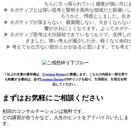
ちらに引っ張られていく感覚が強い方に
▶ ネガティブとは深い思考と賢明さ高尚な領域だと勘違い
ろうかと、愕然としました。生き
▶ ネガティブが深まらない、横展開しない、大きくならな
響がされにくくなります。よってネガテ
▶ ネガティブ思考は大分脱却できているつもりで、念押し
きました。暗い考えが減少した分、軽くなり余白
▶ 考えても仕方ない部分とかがあると思います。でも考え
＊以上の文章の著作権は、
Freedom Destiny
に帰属します。こちらの内容を一部引用で
も転載する場合は、必ず
Freedom Destiny
のHPリンクを貼り、引用部分、引用元を明
記してください。
まずはお気軽にご相談ください
初回のコンサルテーションは無料です。
どの講習が合うかなど、人生のヒントをアドバイスいたしま
す。