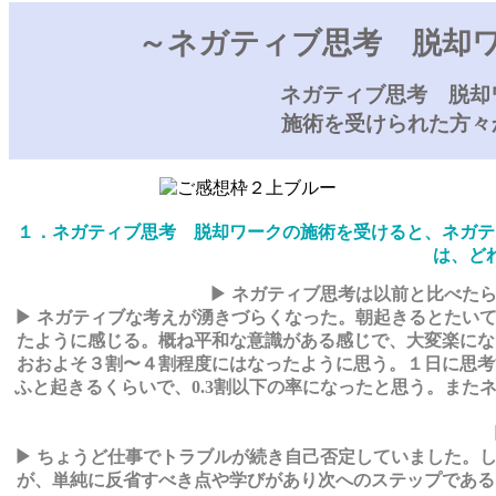
～ネガティブ思考 脱却ワ
ネガティブ思考 脱却ワ
施術を受けられた方々
１．ネガティブ思考 脱却ワークの施術を受けると、ネガテ
は、ど
▶ ネガティブ思考は以前と比べた
▶ ネガティブな考えが湧きづらくなった。朝起きるとたい
たように感じる。概ね平和な意識がある感じで、大変楽にな
おおよそ３割〜４割程度にはなったように思う。１日に思考
ふと起きるくらいで、0.3割以下の率になったと思う。ま
▶ ちょうど仕事でトラブルが続き自己否定していました。
が、単純に反省すべき点や学びがあり次へのステップである