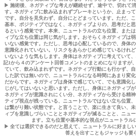
▶ 施術後、ネガティブな考えが継続せず、途中で、切れて
す。ネガティブに飲み込まれずブレーキというか、止まって
です。自分を見失わず、自分にとどまっています。ただ、こ
基本、ポジティブではなく、ネガティブよりの、思考だと思
るという感覚です。本来、ニュートラルの立ち位置、または
ィブな立ち位置は同じ気がします。おそらくネガティブは弱
いない感覚です。ただし、思考は心配しているので、身体の
意識化されていない。リスクをあらかじめ感じているけれど
いないような気もします。身体はネガティブに考えていて、
記1から４のアンケート回答コメントのまとめになりますが
ていて、飲み込まれずです。ネガティブ行動にも行かず、自
した訳では無いので、ニュートラルになる時間にあまり変化
だからです。ネガティブは身体で感じていて、でも意識化し
じがしてはいないと思います。ただし、身体にネガティブが
ネガティブが意識されにくい分、ネガティブから受ける精神
ティブ視点が残っている、ニュートラルではない立ち位置、
は繋がり難い状態です。と言うことで、楽に生きて良い、未
ィブを意識しづらいこととネガティブが減ることと、ニュー
ます。立ち位置や基本的な視点がニュートラル
▶ 全ては選択できるのだと思えて、ニュートラルに好まし
答えを出すこともジャッジも要