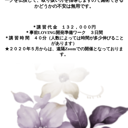
ークを伝授して、取り扱い方を指導しますので施術できる
かどうかの不安は無用です。
＊講 習 代 金 １３２，０００円
＊事前LOVING開発準備ワーク ３日間
＊講 習 時 間 ４０分（人数によっては時間が多少伸びること
があります）
★２０２０年５月からは、遠隔Zoomでの開催となっておりま
す。