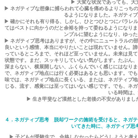
▶ 大変な状況であっても、
▶ ネガティブな想像に捕らわれて心臓を痛めるよりこっち
るようになりました。ネガティブ
▶ 確かにそれも有り得る、しかし、ひとつひとつにパラレ
てはベストに向かうのだと余裕を持って委ねるようになりま
ンプルに望むようになり、ゆった
▶ ネガティブ思考はありますが、その中にニュートラルの
良いという感情、本当にやりたいことは現れていません。諦
っているところまで、それほど至っていません。未来は見て
状態です。まだ、スッキリしていない気がします。たぶん、
深まらない、横展開しない、ふくらんでいく感じにはなりま
で、ネガティブ地点には行く必要はあるとも思います。でも
味では、ネガティブ地点に長くいる、または、ネガティブ地
じる、流す、感覚には至ってはいない感じです。でも、ネガ
いる時間は、
▶ 生き甲斐など漠然とした老後の不安がありまし
４．ネガティブ思考 脱却ワークの施術を受けると、ネガテ
いてきた時に、ネガティブ思
▶ 子どもが受験生で、合格しなかったらどうしようと考