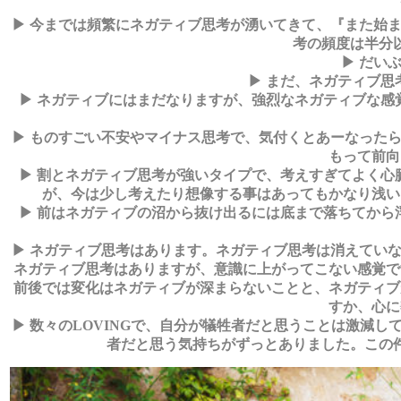
▶ 今までは頻繁にネガティブ思考が湧いてきて、『また始
考の頻度は半分
▶ だい
▶ まだ、ネガティブ
▶ ネガティブにはまだなりますが、強烈なネガティブな感
▶ ものすごい不安やマイナス思考で、気付くとあーなった
もって前向
▶ 割とネガティブ思考が強いタイプで、考えすぎてよく心
が、今は少し考えたり想像する事はあってもかなり浅い
▶ 前はネガティブの沼から抜け出るには底まで落ちてから
▶ ネガティブ思考はあります。ネガティブ思考は消えてい
ネガティブ思考はありますが、意識に上がってこない感覚で
前後では変化はネガティブが深まらないことと、ネガティブ
すか、心に
▶ 数々のLOVINGで、自分が犠牲者だと思うことは激減
者だと思う気持ちがずっとありました。この