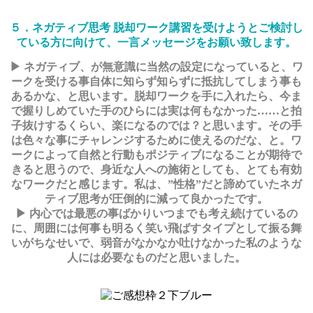
５．ネガティブ思考 脱却ワーク講習を受けようとご検討し
ている方に向けて、一言メッセージをお願い致します。
▶ ネガティブ、が無意識に当然の設定になっていると、ワ
ークを受ける事自体に知らず知らずに抵抗してしまう事も
あるかな、と思います。脱却ワークを手に入れたら、今ま
で握りしめていた手のひらには実は何もなかった……と拍
子抜けするくらい、楽になるのでは？と思います。その手
は色々な事にチャレンジするために使えるのだな、と。ワ
ークによって自然と行動もポジティブになることが期待で
きると思うので、身近な人への施術としても、とても有効
なワークだと感じます。私は、”性格”だと諦めていたネガ
ティブ思考が圧倒的に減って良かったです。
▶ 内心では最悪の事ばかりいつまでも考え続けているの
に、周囲には何事も明るく笑い飛ばすタイプとして振る舞
いがちなせいで、弱音がなかなか吐けなかった私のような
人には必要なものだと思いました。