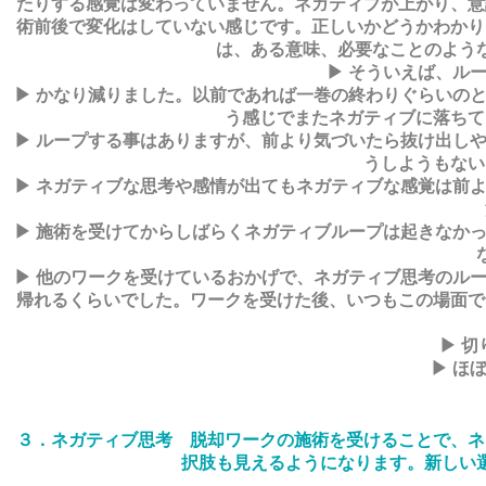
たりする感覚は変わっていません。ネガティブが上がり、意
術前後で変化はしていない感じです。正しいかどうかわかり
は、ある意味、必要なことのよう
▶ そういえば、ル
▶ かなり減りました。以前であれば一巻の終わりぐらいの
う感じでまたネガティブに落ちて
▶ ループする事はありますが、前より気づいたら抜け出し
うしようもない
▶ ネガティブな思考や感情が出てもネガティブな感覚は前
▶ 施術を受けてからしばらくネガティブループは起きなか
▶ 他のワークを受けているおかげで、ネガティブ思考のル
帰れるくらいでした。ワークを受けた後、いつもこの場面で
▶ 
▶ ほ
３．ネガティブ思考 脱却ワークの施術を受けることで、ネ
択肢も見えるようになります。新しい