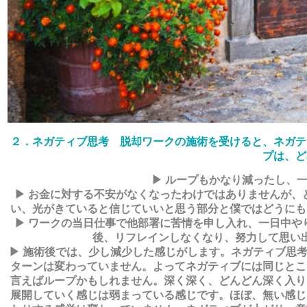
２．ネガティブ思考 脱却ワークの施術を受けると、ネガテ
プは、ど
▶ ループもかなり減ったし、
▶ お金に対する不安がなくなったわけではありませんが、
い、光がきていると信じていいと思う部分と僕ではどうにも
▶ ワークの当日仕事で他部署に苦情を申し入れ、一日中や
後、リフレインしなくなり、努力して思い
▶ 施術後では、少し減少した感じがします。ネガティブ思
ターンは変わっていません。よってネガティブには同じとこ
言えばループかもしれません。深く深く、どんどん深く入り
展開していく感じは弱まっている感じです。ほぼ、無い感じ