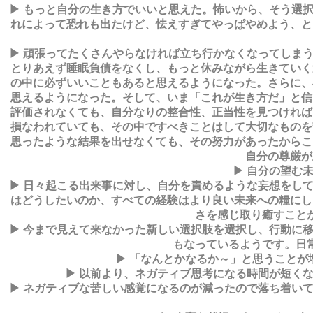
▶ もっと自分の生き方でいいと思えた。怖いから、そう選
れによって恐れも出たけど、怯えすぎてやっぱやめよう、と
▶ 頑張ってたくさんやらなければ立ち行かなくなってしま
とりあえず睡眠負債をなくし、もっと休みながら生きていく
の中に必ずいいこともあると思えるようになった。さらに、
思えるようになった。そして、いま「これが生き方だ」と信
評価されなくても、自分なりの整合性、正当性を見つければ
損なわれていても、その中ですべきことはして大切なものを
思ったような結果を出せなくても、その努力があったからこ
自分の尊厳が
▶ 自分の望む
▶ 日々起こる出来事に対し、自分を責めるような妄想をし
はどうしたいのか、すべての経験はより良い未来への糧にし
さを感じ取り癒すこと
▶ 今まで見えて来なかった新しい選択肢を選択し、行動に
もなっているようです。日
▶ 「なんとかなるか～」と思うこと
▶ 以前より、ネガティブ思考になる時間が短く
▶ ネガティブな苦しい感覚になるのが減ったので落ち着い