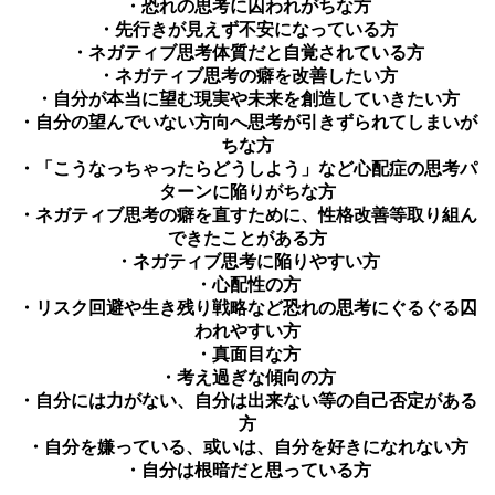
・恐れの思考に囚われがちな方
・先行きが見えず不安になっている方
・ネガティブ思考体質だと自覚されている方
・ネガティブ思考の癖を改善したい方
・自分が本当に望む現実や未来を創造していきたい方
・自分の望んでいない方向へ思考が引きずられてしまいが
ちな方
・「こうなっちゃったらどうしよう」など心配症の思考パ
ターンに陥りがちな方
・ネガティブ思考の癖を直すために、性格改善等取り組ん
できたことがある方
・ネガティブ思考に陥りやすい方
・心配性の方
・リスク回避や生き残り戦略など恐れの思考にぐるぐる囚
われやすい方
・真面目な方
・考え過ぎな傾向の方
・自分には力がない、自分は出来ない等の自己否定がある
方
・自分を嫌っている、或いは、自分を好きになれない方
・自分は根暗だと思っている方