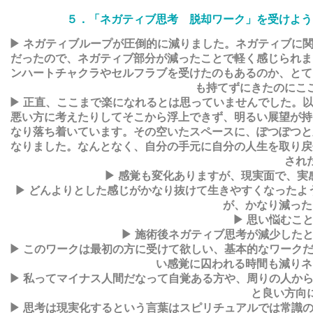
５．「ネガティブ思考 脱却ワーク」を受けよう
▶ ネガティブループが圧倒的に減りました。ネガティブに
だったので、ネガティブ部分が減ったことで軽く感じられま
ンハートチャクラやセルフラブを受けたのもあるのか、とて
も持てずにきたのにこ
▶ 正直、ここまで楽になれるとは思っていませんでした。
悪い方に考えたりしてそこから浮上できず、明るい展望が持
なり落ち着いています。その空いたスペースに、ぽつぽつと
なりました。なんとなく、自分の手元に自分の人生を取り戻
され
▶ 感覚も変化ありますが、現実面で、
▶ どんよりとした感じがかなり抜けて生きやすくなったよ
が、かなり減った
▶ 思い悩むこ
▶ 施術後ネガティブ思考が減少した
▶ このワークは最初の方に受けて欲しい、基本的なワーク
い感覚に囚われる時間も減りネ
▶ 私ってマイナス人間だなって自覚ある方や、周りの人か
と良い方向
▶ 思考は現実化するという言葉はスピリチュアルでは常識