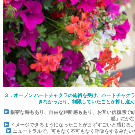
３．オープン ハートチャクラの施術を受け、ハートチャク
きなかったり、制限していたことが押し進ん
親密な時もあり、自由な距離感もあり、お互い信頼感で結
感」にかな
イメージできるようになったことがまずすごいと感じる。
ニュートラルで、可もなく不可もなく呼吸をするみたい