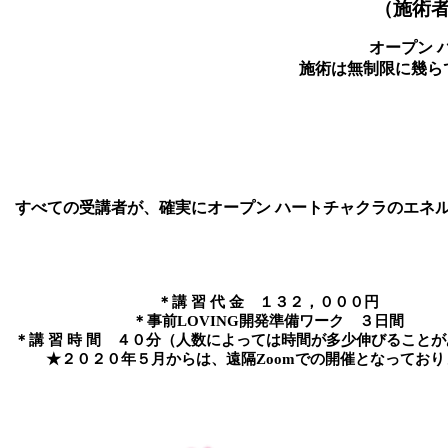
（施術
オープン 
施術は無制限に幾ら
すべての受講者が、確実にオープン ハートチャクラのエネ
＊講 習 代 金 １３２，０００円
＊事前LOVING開発準備ワーク ３日間
＊講 習 時 間 ４０分（人数によっては時間が多少伸びること
★２０２０年５月からは、遠隔Zoomでの開催となっており