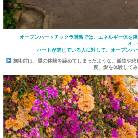
オープンハートチャクラ講習では、エネルギー体を降
３．
ハートが閉じている人に対して、オープンハ
施術前は、愛の体験を諦めてしまったような、孤独や悲
度、愛を体験してみ