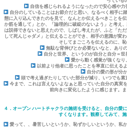
っている
自信を感じられるようになったので安心感や力
自分のしていることはお節介だと思い、なるべく相手に踏
態に入り込んできたのを見て、なんとか伝えるべきことを伝
か筋を通して」とか、「論理的に破綻のないよう」と考え、
は説得できないと思えたので、しばし考えたが、ふと「ただ
して死んじゃダメ」と伝えることができ、相手の意識が変わ
そしてまごころを伝えるのに、恥
無駄な背伸びとか必要ないなと、ありの
自分と世界、というのが自分と自分＝世
愛から動く感覚が強くなり
以前より他者に思ったことを率直に伝えるよ
自分の愛の形が分か
頭で考え過ぎたりしていた部分が減り、いつでも素
今まで、これは言えないよなぁと思っていた自分の真実を
前向きに変化したように感じます。ま
４．オープン ハートチャクラの施術を受けると、自分の愛
すくなります。観察してみて、施
愛って、、暑苦しいというか、恥ずかしいというか、私か