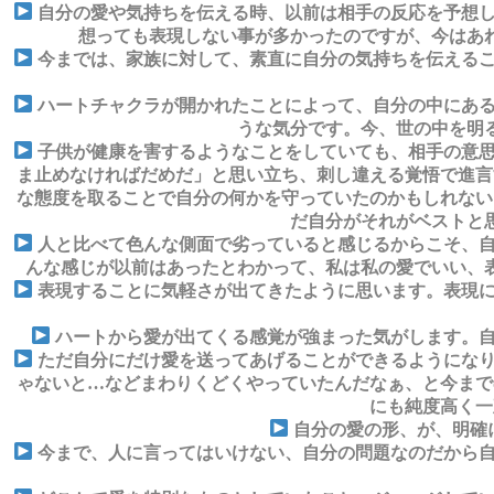
自分の愛や気持ちを伝える時、以前は相手の反応を予想し
想っても表現しない事が多かったのですが、今はあ
今までは、家族に対して、素直に自分の気持ちを伝えるこ
ハートチャクラが開かれたことによって、自分の中にある
うな気分です。今、世の中を明
子供が健康を害するようなことをしていても、相手の意思
ま止めなければだめだ」と思い立ち、刺し違える覚悟で進言
な態度を取ることで自分の何かを守っていたのかもしれない
だ自分がそれがベストと
人と比べて色んな側面で劣っていると感じるからこそ、自
んな感じが以前はあったとわかって、私は私の愛でいい、
表現することに気軽さが出てきたように思います。表現に
ハートから愛が出てくる感覚が強まった気がします。自
ただ自分にだけ愛を送ってあげることができるようになり
ゃないと…などまわりくどくやっていたんだなぁ、と今まで
にも純度高く一
自分の愛の形、が、明確
今まで、人に言ってはいけない、自分の問題なのだから自