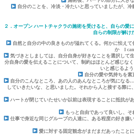
施術後、ハートの部分に大きな
自分のことを、冷淡・冷たいと思っていましたが、冷
２．オープン ハートチャクラの施術を受けると、自らの愛
自らの制限が解け
自然と自分の中の良きものが溢れてくる。何かに怯えて
か I c
気づきとしましては、自分自身が好きなことを選択して生
分自身の愛を伝えることについて、制約はほとんど感じなく
いと感じるよう
自分の愛や気持ちを素
自分のこんなところ、あの人のあんなところが気になる…
していきたいな、と思いました。それから人と接する際に
ハートが閉じていたせいか以前は表現することに抵抗があ
もっと自由であって良いし、そ
仕事で身近な同じグループの人達に、ある程度の好き嫌い
愛に対する固定観念がまだまだあったことに