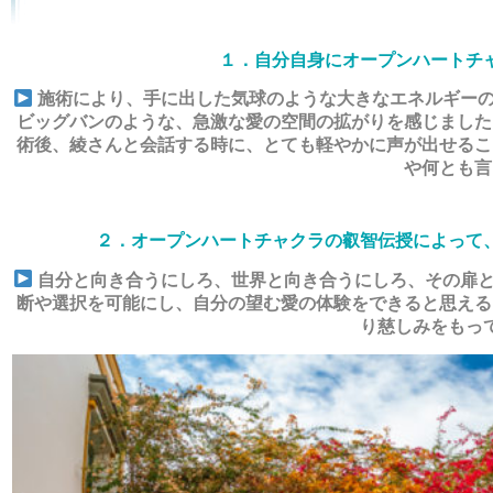
１．自分自身にオープンハートチ
施術により、手に出した気球のような大きなエネルギーの
ビッグバンのような、急激な愛の空間の拡がりを感じました
術後、綾さんと会話する時に、とても軽やかに声が出せるこ
や何とも言
２．オープンハートチャクラの叡智伝授によって
自分と向き合うにしろ、世界と向き合うにしろ、その扉と
断や選択を可能にし、自分の望む愛の体験をできると思える
り慈しみをもっ