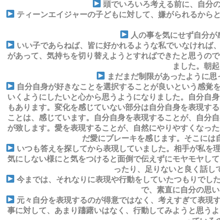
頭でいろいろ考える前に、自分の
ティーンエイジャーの子どもに対して、嫌がられるからと
人の事を気にせず自分が
いい子であらねば、皆に好かれるような私でいなければ、
があって、気持ちを切り替えようとすればできたと思うので
ました。朝起
まだまだ制限があったように思
自分自身が好きなことを選択することが良いという感覚を
いくようにしたいと心から思うようになりました。自分自身
もあります。変化を感じていない部分は自分自身を表現する
ことは、感じています。自分自身を表現することが、自分自
が致します。愛を表現することが、自然にやりやすくなった
だ愛にブレーキを感じます。そこには
いつも答えを探してから表現していました。相手が私を理
気にしない様にと気をつけると面倒で伝えずにモヤモヤして
ったり、足りないと良く話し
今までは、それなりに表現や行動をしていたつもりでした
で、素直に自分の思い
元々自分を表現するのが得意ではなく、考えすぎて表現す
事に対して、あまり躊躇いはなく、行動してみようと思うよ