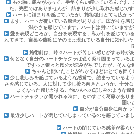
右の胸に痛みがあって、半年くらい続いているんです。
た。完璧ではありませんが、詰まりが少し取れた感じです
ハートに詰まりを感じていたが、施術後はとても広がっ
まず、ハートが開いている感覚があります。広がりを感じ
温かさを感じています。ハートは開いていますが
愛を表現どころか、自分を表現する、私が何を感じている
れてきて、言葉や態度にそのまま現れている自分に気付いた
施術前は、時々ハートが苦しい感じがする時があ
何となく自分のハートチャクラは硬く凝り固まっているよ
でずっと鬱々と気分が沈みがちでしたが、そんな
ちゃんと開いたことがわかるほどにとても固く
少し悲しみを感じているような感覚で、詰まっているよう
さを感じている。人に対して少し後ろ向きというか、十分な
よくなった感じがする。他の人への悲しみのような感
ハートチャクラが開かれる時に、ものすごく葛藤がありま
開い
自分が自分自身に向かっ
最近少しハートが閉じていしまっているのを感じていまし
ハートの閉じている感覚が柔らい