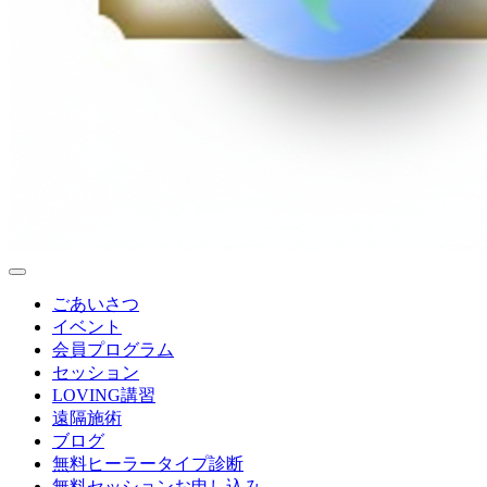
ごあいさつ
イベント
会員プログラム
セッション
LOVING講習
遠隔施術
ブログ
無料
ヒーラータイプ診断
無料セッションお申し込み