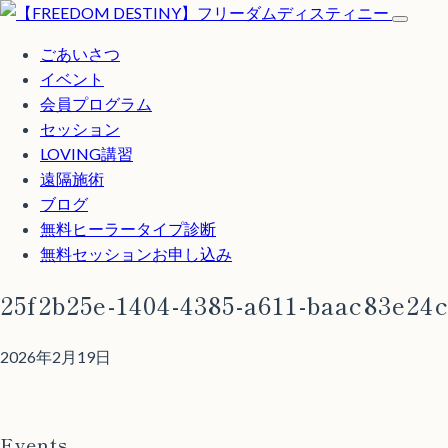
ごあいさつ
イベント
会員プログラム
セッション
LOVING講習
遠隔施術
ブログ
無料
ヒーラータイプ診断
無料セッションお申し込み
25f2b25e-1404-4385-a611-baac83e24
2026年2月19日
Events