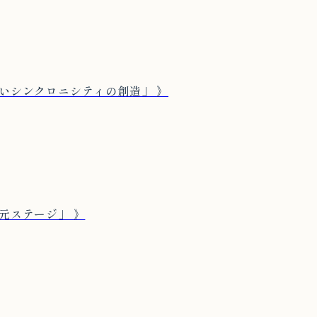
しいシンクロニシティの創造」 》
次元ステージ」 》