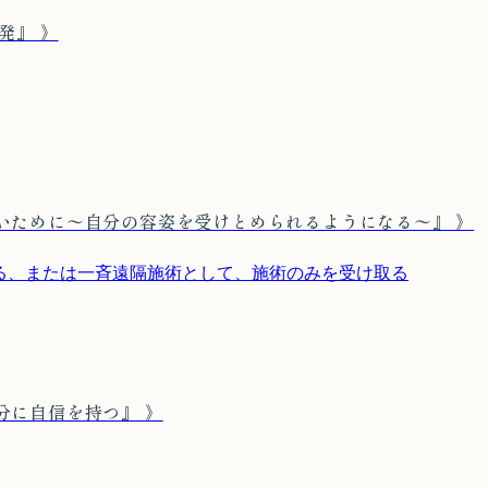
発』 》
いために〜自分の容姿を受けとめられるようになる〜』 》
取る、または一斉遠隔施術として、施術のみを受け取る
分に自信を持つ』 》