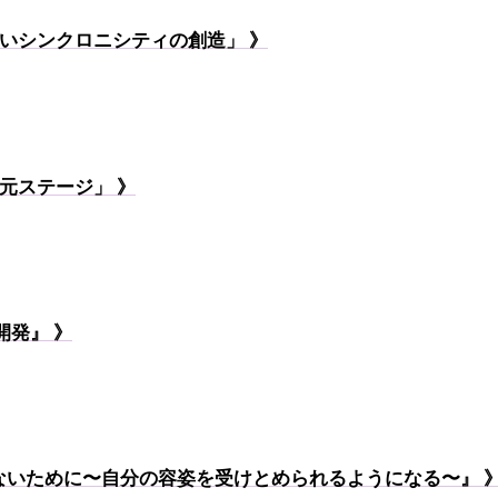
しいシンクロニシティの創造」 》
次元ステージ」 》
開発』 》
ないために〜自分の容姿を受けとめられるようになる〜』 