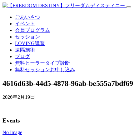
ごあいさつ
イベント
会員プログラム
セッション
LOVING講習
遠隔施術
ブログ
無料
ヒーラータイプ診断
無料セッションお申し込み
4616d63b-44d5-4878-96ab-be555a7bdf69
2026年2月19日
Events
No Image