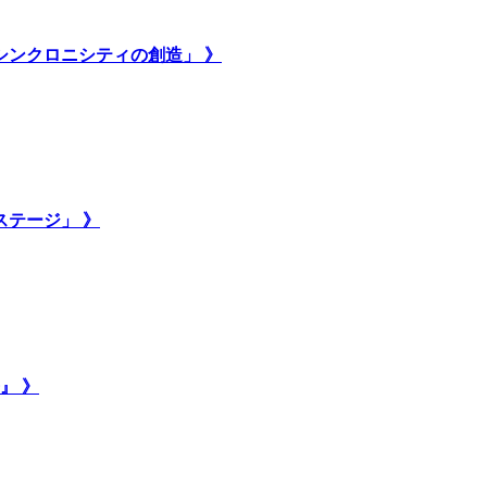
いシンクロニシティの創造」 》
ステージ」 》
』 》