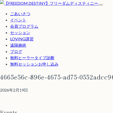
ごあいさつ
イベント
会員プログラム
セッション
LOVING講習
遠隔施術
ブログ
無料
ヒーラータイプ診断
無料セッションお申し込み
4665e56c-896e-4675-ad75-0552adcc9
2026年2月19日
Events