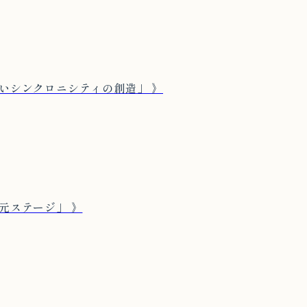
しいシンクロニシティの創造」 》
次元ステージ」 》