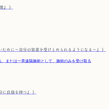
発』 》
いために〜自分の容姿を受けとめられるようになる〜』 》
取る、または一斉遠隔施術として、施術のみを受け取る
分に自信を持つ』 》