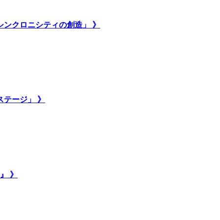
いシンクロニシティの創造」 》
ステージ」 》
』 》