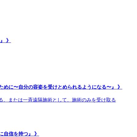
』 》
ために〜自分の容姿を受けとめられるようになる〜』 》
取る、または一斉遠隔施術として、施術のみを受け取る
に自信を持つ』 》