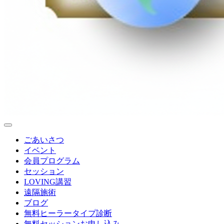
ごあいさつ
イベント
会員プログラム
セッション
LOVING講習
遠隔施術
ブログ
無料
ヒーラータイプ診断
無料セッションお申し込み