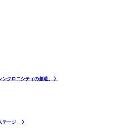
いシンクロニシティの創造」 》
ステージ」 》