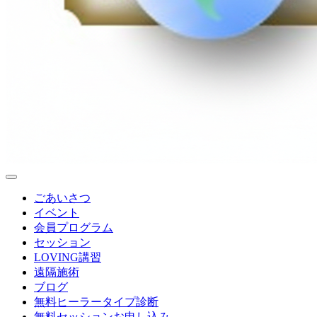
ごあいさつ
イベント
会員プログラム
セッション
LOVING講習
遠隔施術
ブログ
無料
ヒーラータイプ診断
無料セッションお申し込み