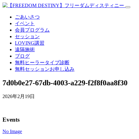
ごあいさつ
イベント
会員プログラム
セッション
LOVING講習
遠隔施術
ブログ
無料
ヒーラータイプ診断
無料セッションお申し込み
7d0b0e27-67db-4003-a229-f2f8f0aa8f30
2026年2月19日
Events
No Image