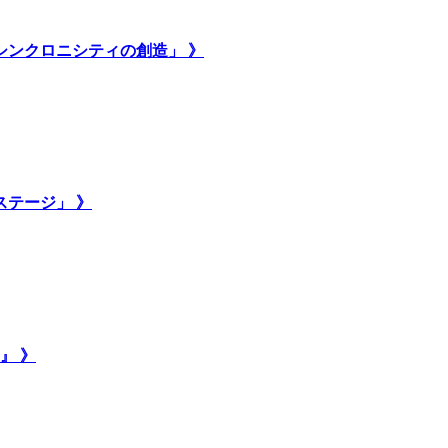
いシンクロニシティの創造」 》
ステージ」 》
』 》